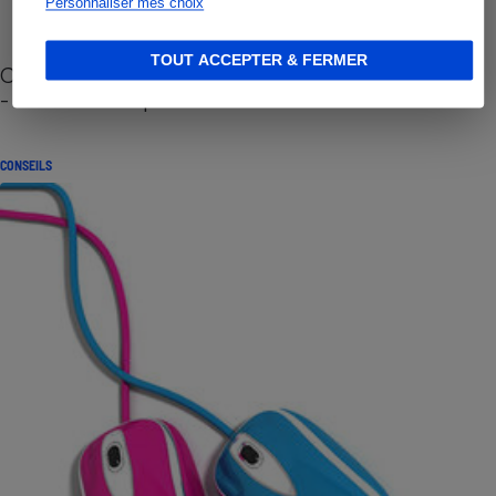
Personnaliser mes choix
TOUT ACCEPTER & FERMER
Cafetière à capsules zéro déchet CoffeeB (vidéo)
- Premières impressions
CONSEILS