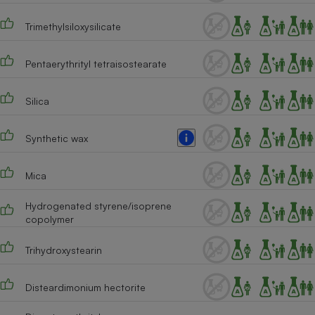
Téléphone mobile -
Smartphone
Trimethylsiloxysilicate
Plaque de cuisson à
induction
Pentaerythrityl tetraisostearate
Silica
Climatiseur -
Ventilateur
Synthetic wax
Antivirus
Mica
Climatiseur -
Ventilateur
Hydrogenated styrene/isoprene
copolymer
Trihydroxystearin
Disteardimonium hectorite