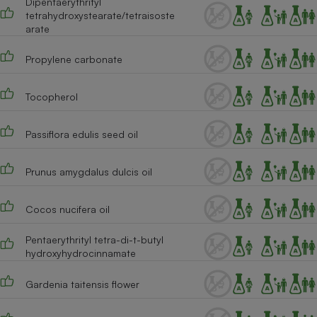
Dipentaerythrityl
tetrahydroxystearate/tetraisoste
Cafetière à expressos
arate
Propylene carbonate
Tocopherol
Passiflora edulis seed oil
Robot ménager
Prunus amygdalus dulcis oil
Cocos nucifera oil
Pentaerythrityl tetra-di-t-butyl
hydroxyhydrocinnamate
Gardenia taitensis flower