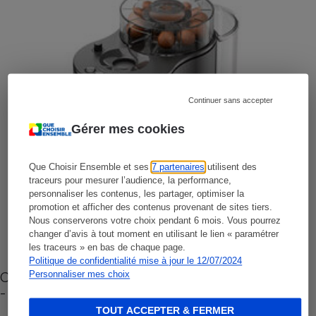
Continuer sans accepter
Gérer mes cookies
Que Choisir Ensemble et ses
7 partenaires
utilisent des
traceurs pour mesurer l’audience, la performance,
personnaliser les contenus, les partager, optimiser la
promotion et afficher des contenus provenant de sites tiers.
Nous conserverons votre choix pendant 6 mois. Vous pourrez
changer d’avis à tout moment en utilisant le lien « paramétrer
les traceurs » en bas de chaque page.
Politique de confidentialité mise à jour le 12/07/2024
Cafetière à capsules zéro déchet CoffeeB (vidéo)
Personnaliser mes choix
- Premières impressions
TOUT ACCEPTER & FERMER