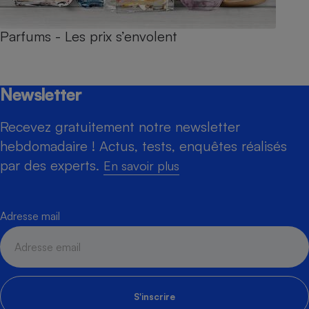
Parfums - Les prix s’envolent
Newsletter
Recevez gratuitement notre newsletter
hebdomadaire ! Actus, tests, enquêtes réalisés
par des experts.
En savoir plus
Adresse mail
S'inscrire