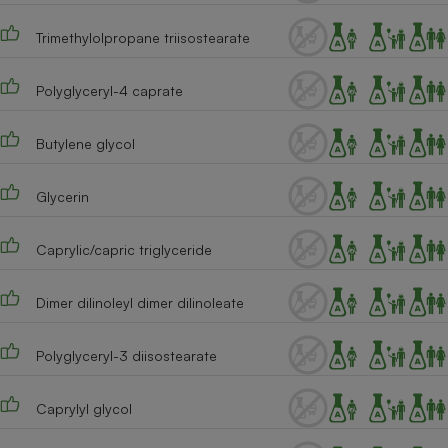
Téléphone mobile -
Smartphone
Trimethylolpropane triisostearate
Plaque de cuisson à
induction
Polyglyceryl-4 caprate
Butylene glycol
Climatiseur -
Ventilateur
Glycerin
Antivirus
Caprylic/capric triglyceride
Climatiseur -
Ventilateur
Dimer dilinoleyl dimer dilinoleate
Polyglyceryl-3 diisostearate
Caprylyl glycol