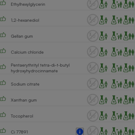
Ethylhexylglycerin
Cafetière à expressos
1,2-hexanediol
Gellan gum
Calcium chloride
Pentaerythrityl tetra-di-t-butyl
Robot ménager
hydroxyhydrocinnamate
Sodium citrate
Xanthan gum
Tocopherol
Ci 77891