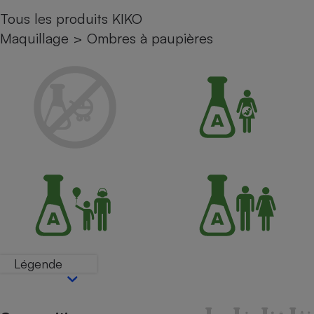
Tous les produits KIKO
Petit électroménager - U
Complément
Maquillage
>
Ombres à paupières
alimentaire
Mutuelle
Assurance emprunteur
Matelas
Champagne
bouteille
Banque en 
Téléviseur
Antimoustique
Lave-linge
Légende
Radiateur électrique