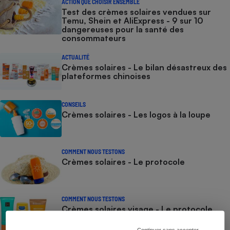
ACTION QUE CHOISIR ENSEMBLE
Test des crèmes solaires vendues sur
Temu, Shein et AliExpress - 9 sur 10
dangereuses pour la santé des
consommateurs
ACTUALITÉ
Crèmes solaires - Le bilan désastreux des
plateformes chinoises
CONSEILS
Crèmes solaires - Les logos à la loupe
COMMENT NOUS TESTONS
Crèmes solaires - Le protocole
COMMENT NOUS TESTONS
Crèmes solaires visage - Le protocole
Continuer sans accepter