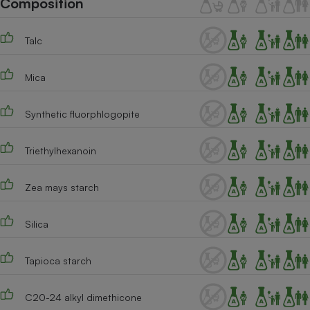
Composition
Téléphone mobile -
Smartphone
Plaque de cuisson à
Talc
induction
Mica
Climatiseur -
Ventilateur
Synthetic fluorphlogopite
Triethylhexanoin
Antivirus
Climatiseur -
Zea mays starch
Ventilateur
Silica
Tapioca starch
C20-24 alkyl dimethicone