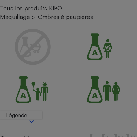
Tous les produits KIKO
Petit électroménager - U
Complément
Maquillage
>
Ombres à paupières
alimentaire
Mutuelle
Assurance emprunteur
Matelas
Champagne
bouteille
Banque en 
Téléviseur
Antimoustique
Lave-linge
Légende
Radiateur électrique