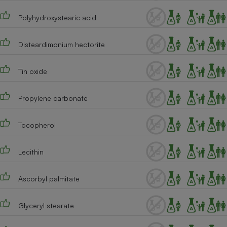
Cafetière à expressos
Polyhydroxystearic acid
Disteardimonium hectorite
Tin oxide
Propylene carbonate
Robot ménager
Tocopherol
Lecithin
Ascorbyl palmitate
Glyceryl stearate