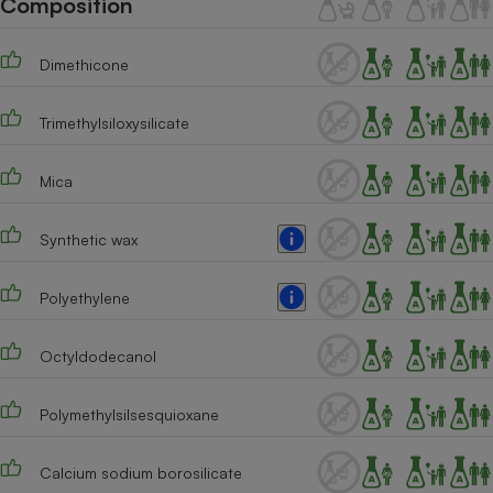
Composition
Téléphone mobile -
Smartphone
Plaque de cuisson à
Dimethicone
induction
Trimethylsiloxysilicate
Climatiseur -
Ventilateur
Mica
Synthetic wax
Antivirus
Climatiseur -
Polyethylene
Ventilateur
Octyldodecanol
Polymethylsilsesquioxane
Calcium sodium borosilicate