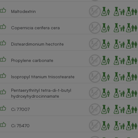
Cafetière à expressos
Maltodextrin
Copernicia cerifera cera
Disteardimonium hectorite
Propylene carbonate
Robot ménager
Isopropyl titanium triisostearate
Pentaerythrityl tetra-di-t-butyl
hydroxyhydrocinnamate
Ci 77007
Ci 75470