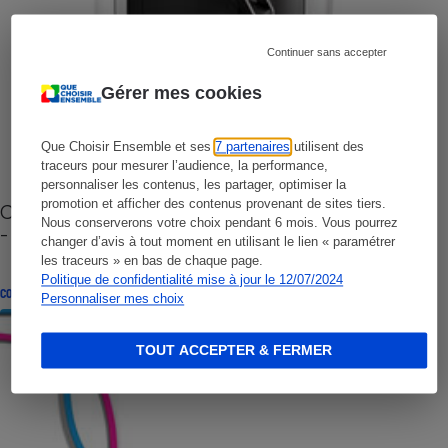
Continuer sans accepter
Gérer mes cookies
Que Choisir Ensemble et ses
7 partenaires
utilisent des
traceurs pour mesurer l’audience, la performance,
personnaliser les contenus, les partager, optimiser la
promotion et afficher des contenus provenant de sites tiers.
Cafetière à capsules zéro déchet CoffeeB (vidéo)
Nous conserverons votre choix pendant 6 mois. Vous pourrez
- Premières impressions
changer d’avis à tout moment en utilisant le lien « paramétrer
les traceurs » en bas de chaque page.
Politique de confidentialité mise à jour le 12/07/2024
CONSEILS
Personnaliser mes choix
TOUT ACCEPTER & FERMER