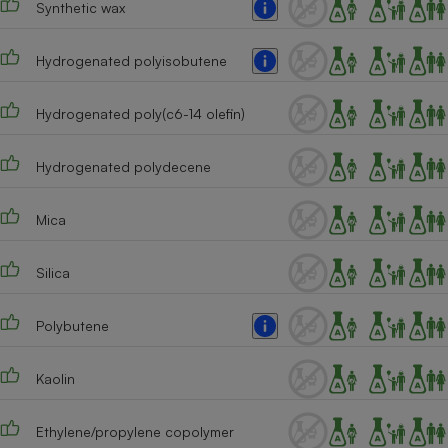
Synthetic wax
Téléphone mobile -
Smartphone
Plaque de cuisson à
induction
Hydrogenated polyisobutene
Hydrogenated poly(c6-14 olefin)
Climatiseur -
Ventilateur
Hydrogenated polydecene
Mica
Antivirus
Climatiseur -
Silica
Ventilateur
Polybutene
Kaolin
Ethylene/propylene copolymer