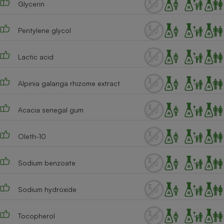
Glycerin
Téléphone mobile -
Smartphone
Plaque de cuisson à
induction
Pentylene glycol
Lactic acid
Climatiseur -
Ventilateur
Alpinia galanga rhizome extract
Acacia senegal gum
Antivirus
Climatiseur -
Oleth-10
Ventilateur
Sodium benzoate
Sodium hydroxide
Tocopherol