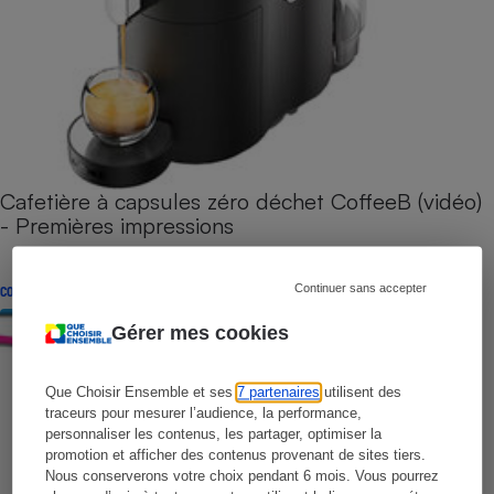
Cafetière à capsules zéro déchet CoffeeB (vidéo)
- Premières impressions
Continuer sans accepter
CONSEILS
Gérer mes cookies
Que Choisir Ensemble et ses
7 partenaires
utilisent des
traceurs pour mesurer l’audience, la performance,
personnaliser les contenus, les partager, optimiser la
promotion et afficher des contenus provenant de sites tiers.
Nous conserverons votre choix pendant 6 mois. Vous pourrez