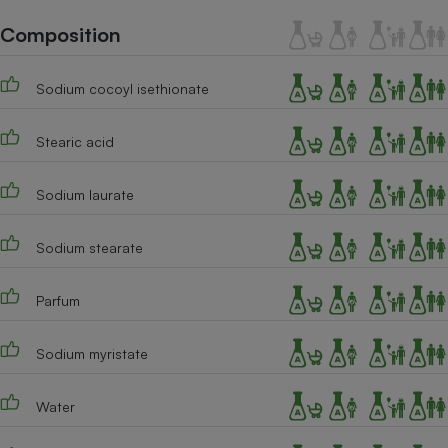
Téléphone mobile -
Smartphone
Composition
Plaque de cuisson à
induction
Sodium cocoyl isethionate
Stearic acid
Climatiseur -
Ventilateur
Sodium laurate
Antivirus
Sodium stearate
Climatiseur -
Ventilateur
Parfum
Sodium myristate
Water