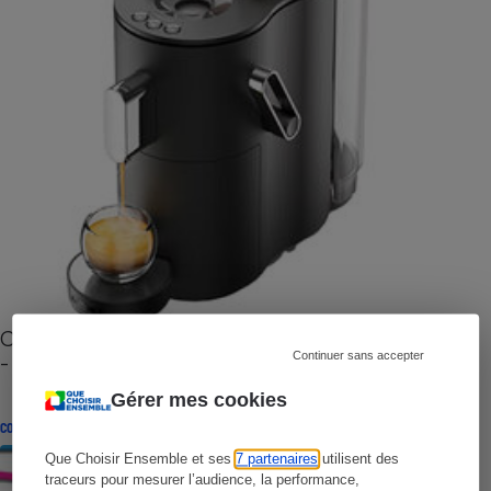
Cafetière à capsules zéro déchet CoffeeB (vidéo)
- Premières impressions
Continuer sans accepter
Gérer mes cookies
CONSEILS
Que Choisir Ensemble et ses
7 partenaires
utilisent des
traceurs pour mesurer l’audience, la performance,