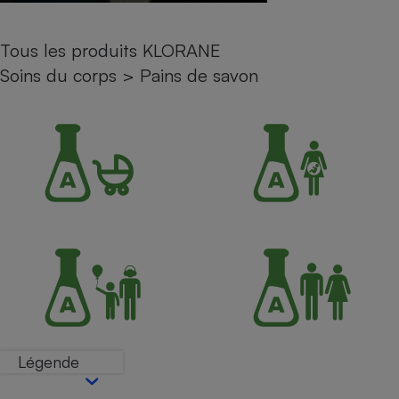
Petit électroménager - U
Complément
Tous les produits KLORANE
alimentaire
Mutuelle
Soins du corps
>
Pains de savon
Assurance emprunteur
Matelas
Champagne
bouteille
Banque en 
Téléviseur
Antimoustique
Lave-linge
Radiateur électrique
Légende