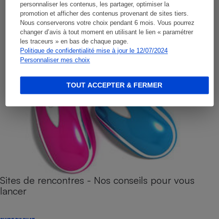
personnaliser les contenus, les partager, optimiser la
promotion et afficher des contenus provenant de sites tiers.
Nous conserverons votre choix pendant 6 mois. Vous pourrez
changer d’avis à tout moment en utilisant le lien « paramétrer
les traceurs » en bas de chaque page.
Politique de confidentialité mise à jour le 12/07/2024
Personnaliser mes choix
TOUT ACCEPTER & FERMER
Sites de rencontres - Nos conseils pour vous
lancer