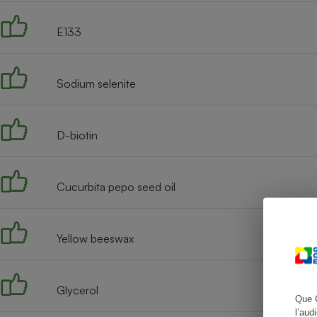
E133
Cafetière à expresso
Sodium selenite
D-biotin
Cucurbita pepo seed oil
Robot ménager
Yellow beeswax
Glycerol
Que 
l’aud