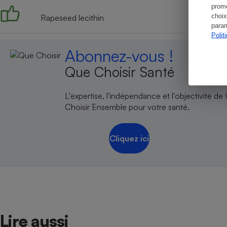
promo
choix
Rapeseed lecithin
param
Polit
Abonnez-vous !
Que Choisir Santé
L'expertise, l'indépendance et l'objectivité de
Choisir Ensemble pour votre santé.
Cliquez ici
Lire aussi