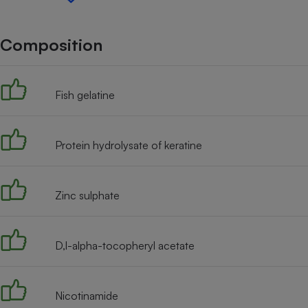
Internet
Gros électroménager
Téléphonie
Composition
Petit électroménager 
Complément
alimentaire
Fish gelatine
Mutuelle
Assurance emprunteu
Protein hydrolysate of keratine
Matelas
Champa
boutei
Zinc sulphate
Banque 
Téléviseur
Antimoustique
Lave-linge
D,l-alpha-tocopheryl acetate
Nicotinamide