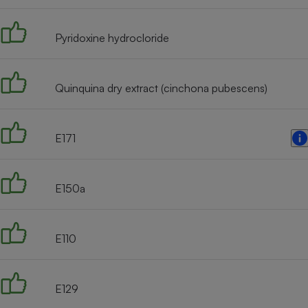
Radiateur électrique
Pyridoxine hydrocloride
Téléphone mobile -
Smartphone
Plaque de cuisson à
induction
Quinquina dry extract (cinchona pubescens)
E171
Climatiseur -
Ventilateur
E150a
Antivirus
Climatiseur -
Ventilateur
E110
E129