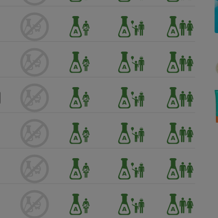
Électricité - Gaz
Appareil photo
numérique
Four encastrable
Lessive
Aspirateur