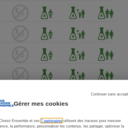
s
Réfrigérateur
Continuer sans accept
Gérer mes cookies
Choisir Ensemble et ses
7 partenaires
utilisent des traceurs pour mesurer
ience, la performance, personnaliser les contenus, les partager, optimiser la