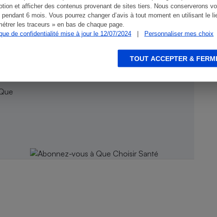
tion et afficher des contenus provenant de sites tiers. Nous conserverons vo
 pendant 6 mois. Vous pourrez changer d’avis à tout moment en utilisant le li
étrer les traceurs » en bas de chaque page.
ique de confidentialité mise à jour le 12/07/2024
|
Personnaliser mes choix
TOUT ACCEPTER & FERM
 Que