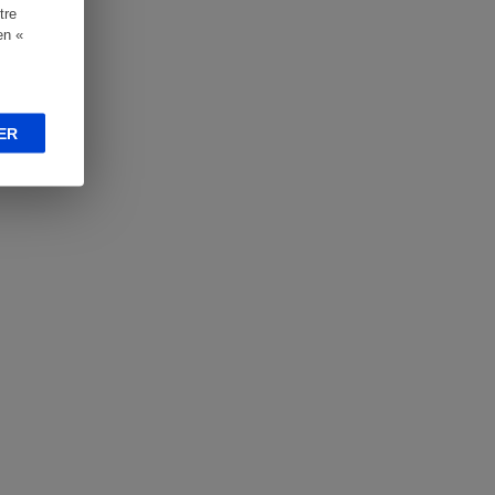
tre
en «
ER