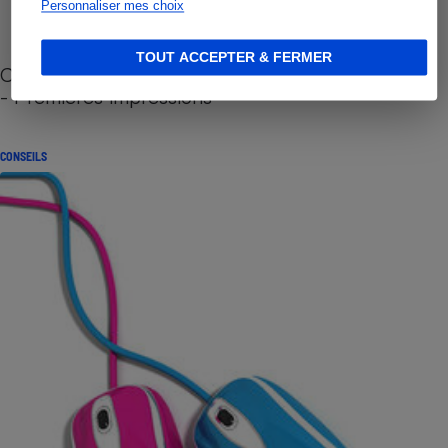
Personnaliser mes choix
TOUT ACCEPTER & FERMER
Cafetière à capsules zéro déchet CoffeeB (vidéo)
- Premières impressions
CONSEILS