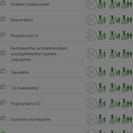
Sodium hyaluronate
Cafetière à expressos
Resveratrol
Polysilicone-11
Hydroxyethyl acrylate/sodium
acryloyldimethyl taurate
copolymer
Robot ménager
Squalane
1,2-hexanediol
Polysorbate 60
Sorbitan isostearate