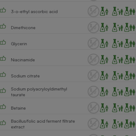
Téléphone mobile -
Smartphone
3-o-ethyl ascorbic acid
Plaque de cuisson à
induction
Dimethicone
Glycerin
Climatiseur -
Ventilateur
Niacinamide
Antivirus
Sodium citrate
Climatiseur -
Ventilateur
Sodium polyacryloyldimethyl
taurate
Betaine
Bacillus/folic acid ferment filtrate
extract