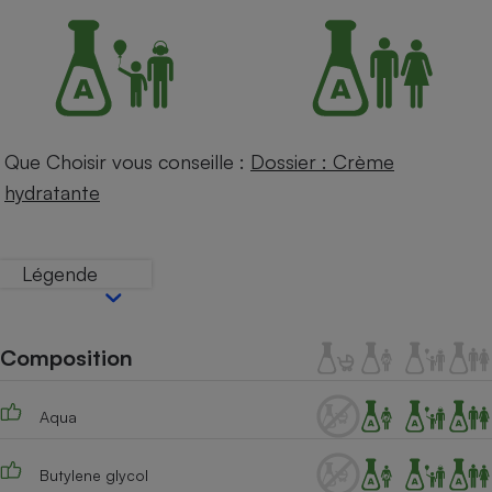
Petit électroménager - U
Complément
alimentaire
Mutuelle
Assurance emprunteur
Que Choisir vous conseille :
Dossier : Crème
hydratante
Matelas
Champagne
bouteille
Banque en 
Légende
Téléviseur
Antimoustique
Lave-linge
Composition
Aqua
Radiateur électrique
Butylene glycol