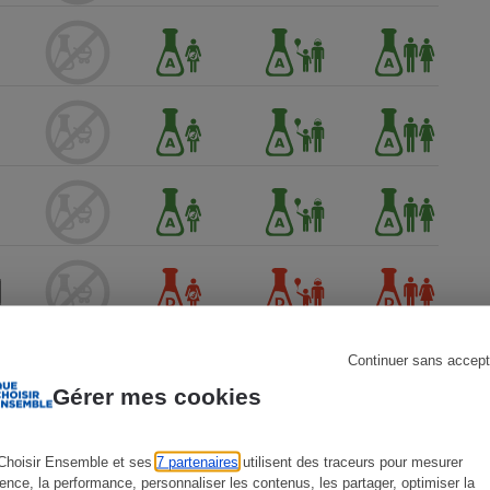
s
Réfrigérateur
Continuer sans accept
Gérer mes cookies
Choisir Ensemble et ses
7 partenaires
utilisent des traceurs pour mesurer
ience, la performance, personnaliser les contenus, les partager, optimiser la