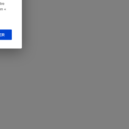
tre
en «
ER