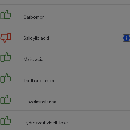
Radiateur électrique
Carbomer
Téléphone mobile -
Smartphone
Plaque de cuisson à
induction
Salicylic acid
Malic acid
Climatiseur -
Ventilateur
Triethanolamine
Antivirus
Climatiseur -
Ventilateur
Diazolidinyl urea
Hydroxyethylcellulose