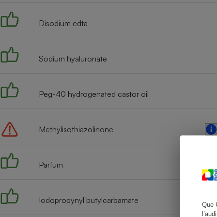
Disodium edta
Cafetière à expresso
Sodium hyaluronate
Peg-40 hydrogenated castor oil
Methylisothiazolinone
Robot ménager
Parfum
Iodopropynyl butylcarbamate
Que 
l’aud