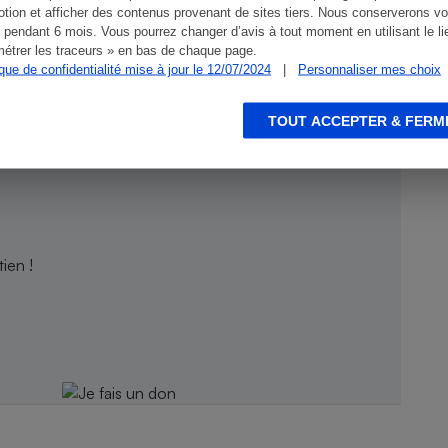
tion et afficher des contenus provenant de sites tiers. Nous conserverons vo
 pendant 6 mois. Vous pourrez changer d’avis à tout moment en utilisant le li
étrer les traceurs » en bas de chaque page.
ique de confidentialité mise à jour le 12/07/2024
|
Personnaliser mes choix
TOUT ACCEPTER & FERM
ien !