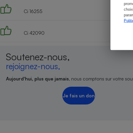
promo
choix
Ci 16255
param
Polit
Ci 42090
Soutenez-nous,
rejoignez-nous,
Aujourd'hui, plus que jamais
, nous comptons sur votre sout
Je fais un don