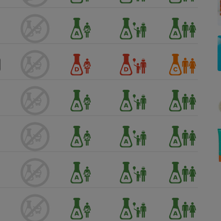
Électricité - Gaz
Appareil photo
numérique
Four encastrable
Lessive
Aspirateur