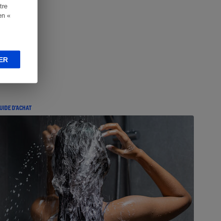
tre
en «
ER
UIDE D'ACHAT