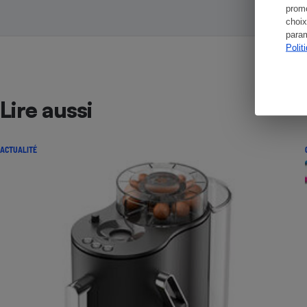
promo
choix
param
Polit
Lire aussi
ACTUALITÉ