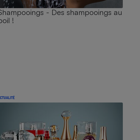
Shampooings - Des shampooings au
poil !
CTUALITÉ