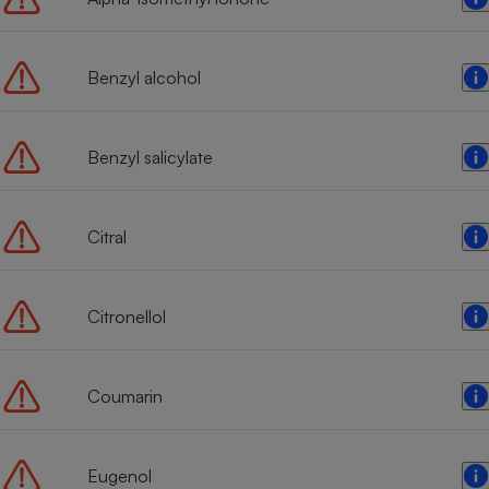
Radiateur électrique
Benzyl alcohol
Téléphone mobile -
Smartphone
Plaque de cuisson à
induction
Benzyl salicylate
Climatiseur -
Citral
Ventilateur
Citronellol
Antivirus
Climatiseur -
Ventilateur
Coumarin
Eugenol