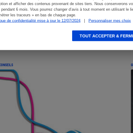
tion et afficher des contenus provenant de sites tiers. Nous conserverons vo
 pendant 6 mois. Vous pourrez changer d’avis à tout moment en utilisant le li
étrer les traceurs » en bas de chaque page.
ique de confidentialité mise à jour le 12/07/2024
|
Personnaliser mes choix
TOUT ACCEPTER & FERM
CONSEILS
G