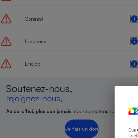
Geraniol
Cafetière à expresso
Limonene
Linalool
Soutenez-nous,
Robot ménager
rejoignez-nous,
Aujourd'hui, plus que jamais
, nous comptons sur votre sout
Je fais un don
Que 
l’aud