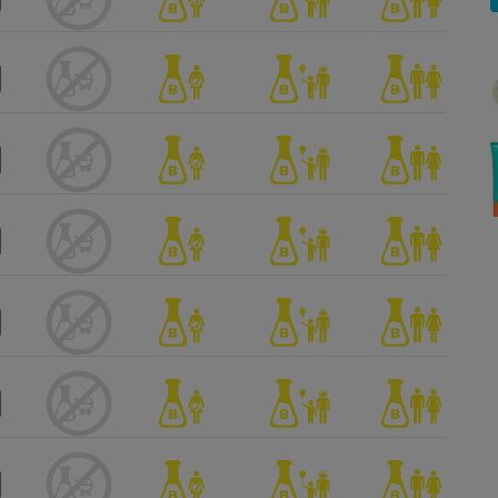
Électricité - Gaz
Appareil photo
numérique
Four encastrable
Lessive
Aspirateur