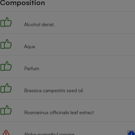
Composition
Internet
Gros électroménager
Téléphonie
Alcohol denat.
Petit électroménager 
Complément
alimentaire
Mutuelle
Assurance emprunteu
Aqua
Parfum
Matelas
Champa
boutei
Banque 
Brassica campestris seed oil
Téléviseur
Antimoustique
Lave-linge
Rosmarinus officinalis leaf extract
Alpha-isomethyl ionone