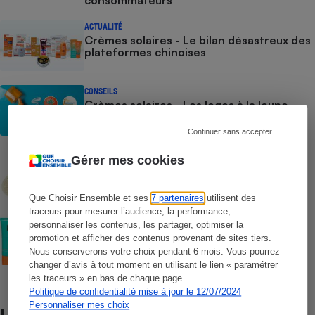
ACTUALITÉ
Crèmes solaires - Le bilan désastreux des
plateformes chinoises
CONSEILS
Crèmes solaires - Les logos à la loupe
Continuer sans accepter
COMMENT NOUS TESTONS
Gérer mes cookies
Crèmes solaires - Le protocole
Que Choisir Ensemble et ses
7 partenaires
utilisent des
traceurs pour mesurer l’audience, la performance,
COMMENT NOUS TESTONS
personnaliser les contenus, les partager, optimiser la
Crèmes solaires visage - Le protocole
promotion et afficher des contenus provenant de sites tiers.
Nous conserverons votre choix pendant 6 mois. Vous pourrez
changer d’avis à tout moment en utilisant le lien « paramétrer
les traceurs » en bas de chaque page.
Politique de confidentialité mise à jour le 12/07/2024
Personnaliser mes choix