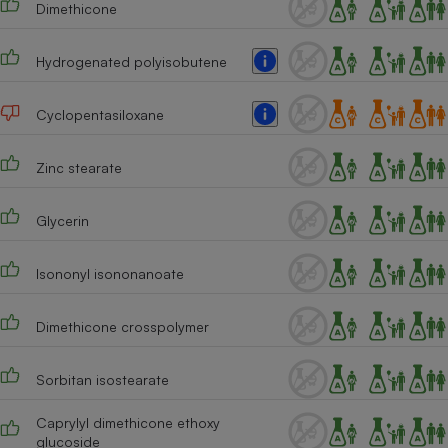
Dimethicone
Téléphone mobile -
Smartphone
Plaque de cuisson à
induction
Hydrogenated polyisobutene
Cyclopentasiloxane
Climatiseur -
Ventilateur
Zinc stearate
Glycerin
Antivirus
Climatiseur -
Isononyl isononanoate
Ventilateur
Dimethicone crosspolymer
Sorbitan isostearate
Caprylyl dimethicone ethoxy
glucoside