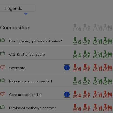
Téléphone mobile -
Smartphone
Légende
Plaque de cuisson à
induction
Composition
Climatiseur -
Ventilateur
Bis-diglyceryl polyacyladipate-2
C12-15 alkyl benzoate
Antivirus
Climatiseur -
Ozokerite
Ventilateur
Ricinus communis seed oil
Cera microcristallina
Ethylhexyl methoxycinnamate