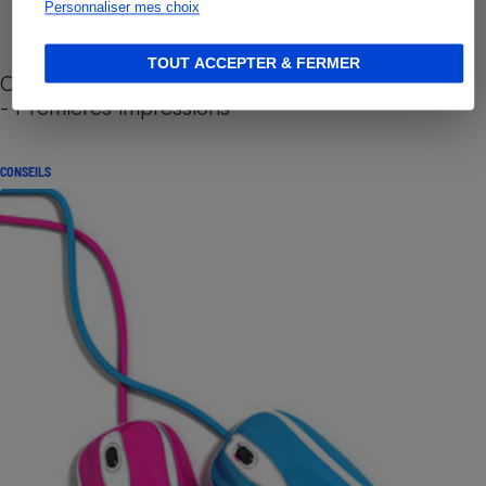
Personnaliser mes choix
TOUT ACCEPTER & FERMER
Cafetière à capsules zéro déchet CoffeeB (vidéo)
- Premières impressions
CONSEILS