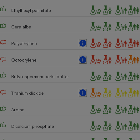
Cafetière à expressos
Ethylhexyl palmitate
Cera alba
Polyethylene
Octocrylene
Robot ménager
Butyrospermum parkii butter
Titanium dioxide
Aroma
Dicalcium phosphate