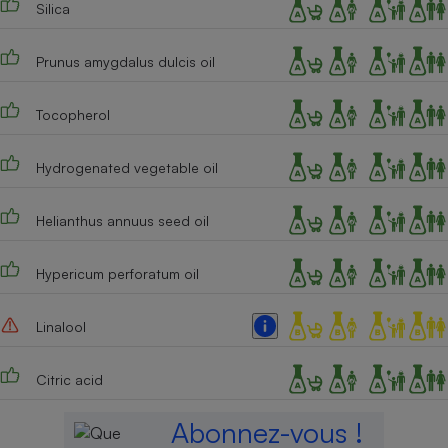
Silica
Prunus amygdalus dulcis oil
Tocopherol
Hydrogenated vegetable oil
Helianthus annuus seed oil
Hypericum perforatum oil
Linalool
Citric acid
Abonnez-vous !