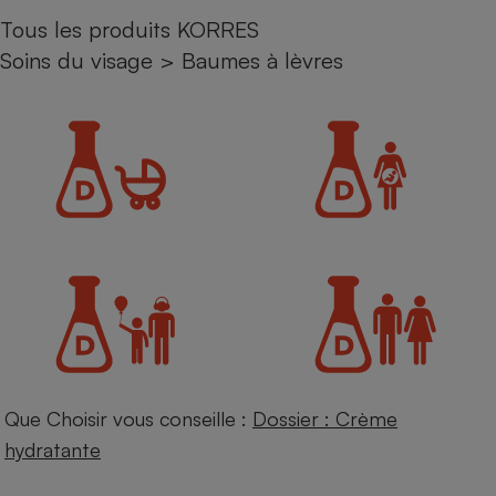
Tous les produits KORRES
Petit électroménager - U
Complément
Soins du visage
>
Baumes à lèvres
alimentaire
Mutuelle
Assurance emprunteur
Matelas
Champagne
bouteille
Banque en 
Téléviseur
Antimoustique
Lave-linge
Que Choisir vous conseille :
Dossier : Crème
Radiateur électrique
hydratante