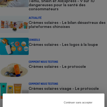
Temu, Shein et AliExpress - 9 sur 10
dangereuses pour la santé des
consommateurs
ACTUALITÉ
Crèmes solaires - Le bilan désastreux des
plateformes chinoises
CONSEILS
Crèmes solaires - Les logos à la loupe
COMMENT NOUS TESTONS
Crèmes solaires - Le protocole
COMMENT NOUS TESTONS
Crèmes solaires visage - Le protocole
Continuer sans accepter