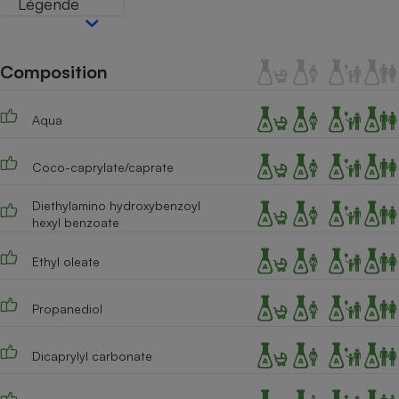
Légende
Téléphone mobile -
Smartphone
Plaque de cuisson à
induction
Composition
Aqua
Climatiseur -
Ventilateur
Coco-caprylate/caprate
Antivirus
Diethylamino hydroxybenzoyl
hexyl benzoate
Climatiseur -
Ventilateur
Ethyl oleate
Propanediol
Dicaprylyl carbonate