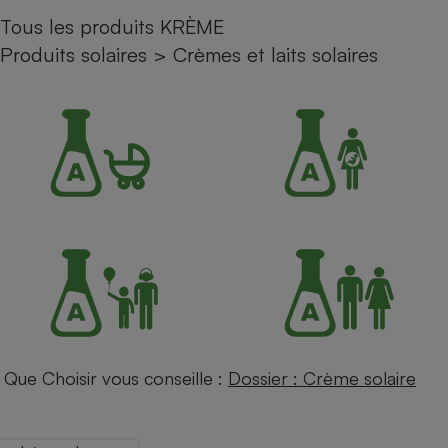
Tous les produits KRÈME
Petit électroménager - U
Complément
Produits solaires
>
Crèmes et laits solaires
alimentaire
Mutuelle
Assurance emprunteur
Matelas
Champagne
bouteille
Banque en 
Téléviseur
Antimoustique
Lave-linge
Que Choisir vous conseille :
Dossier : Crème solaire
Radiateur électrique