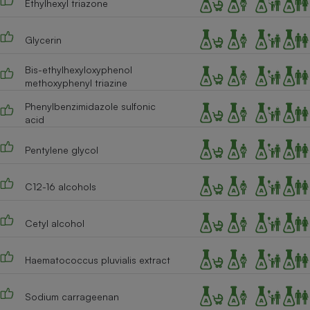
Ethylhexyl triazone
Cafetière à expressos
Glycerin
Bis-ethylhexyloxyphenol
methoxyphenyl triazine
Phenylbenzimidazole sulfonic
acid
Pentylene glycol
Robot ménager
C12-16 alcohols
Cetyl alcohol
Haematococcus pluvialis extract
Sodium carrageenan