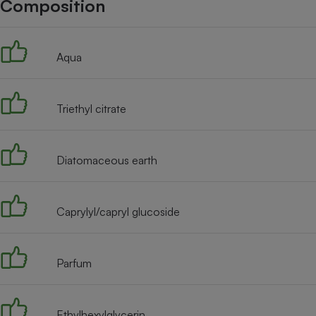
Composition
Internet
Gros électroménager
Téléphonie
Aqua
Petit électroménager 
Complément
alimentaire
Mutuelle
Assurance emprunteu
Triethyl citrate
Diatomaceous earth
Matelas
Champa
boutei
Banque 
Caprylyl/capryl glucoside
Téléviseur
Antimoustique
Lave-linge
Parfum
Ethylhexylglycerin