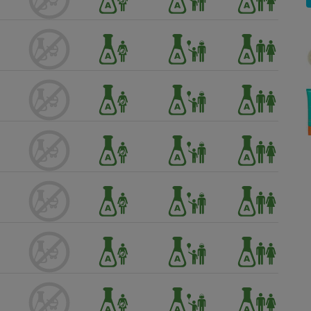
Électricité - Gaz
Appareil photo
numérique
Four encastrable
Lessive
Aspirateur