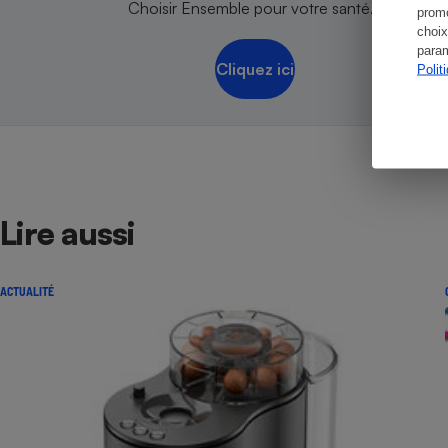
Choisir Ensemble pour votre santé.
promo
choix
param
Cliquez ici
Polit
Lire aussi
ACTUALITÉ