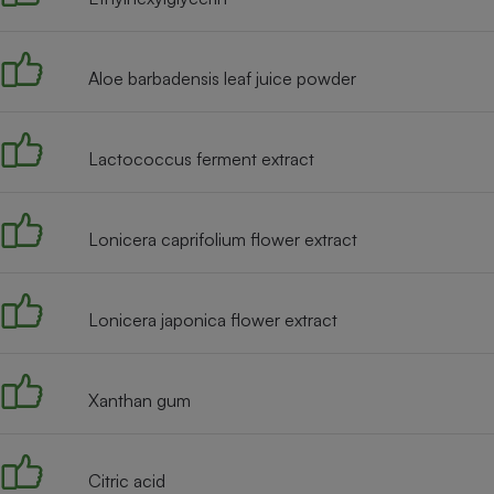
Radiateur électrique
Aloe barbadensis leaf juice powder
Téléphone mobile -
Smartphone
Plaque de cuisson à
induction
Lactococcus ferment extract
Climatiseur -
Lonicera caprifolium flower extract
Ventilateur
Lonicera japonica flower extract
Antivirus
Climatiseur -
Ventilateur
Xanthan gum
Citric acid