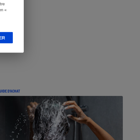
tre
en «
ER
UIDE D'ACHAT