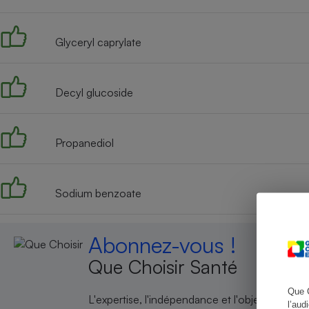
Glyceryl caprylate
Cafetière à expresso
Decyl glucoside
Propanediol
Sodium benzoate
Robot ménager
Abonnez-vous !
Que Choisir Santé
Que 
L'expertise, l'indépendance et l'objectivité de
l’aud