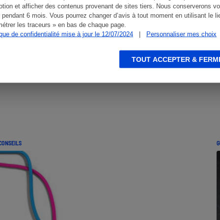
tion et afficher des contenus provenant de sites tiers. Nous conserverons vo
 pendant 6 mois. Vous pourrez changer d’avis à tout moment en utilisant le li
étrer les traceurs » en bas de chaque page.
ique de confidentialité mise à jour le 12/07/2024
|
Personnaliser mes choix
TOUT ACCEPTER & FERM
CONSEILS
G