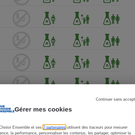
s
Réfrigérateur
Continuer sans accept
Gérer mes cookies
Choisir Ensemble et ses
7 partenaires
utilisent des traceurs pour mesurer
 Que
ience, la performance, personnaliser les contenus, les partager, optimiser la