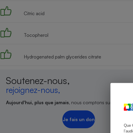
Citric acid
Cafetière à expresso
Tocopherol
Hydrogenated palm glycerides citrate
Soutenez-nous,
rejoignez-nous,
Robot ménager
Aujourd'hui, plus que jamais
, nous comptons sur votre sout
Je fais un don
Que 
l’aud