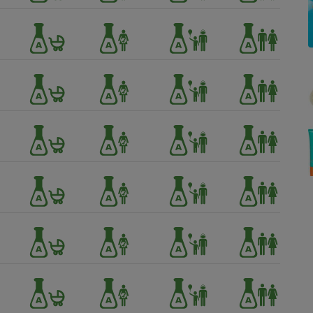
Électricité - Gaz
Appareil photo
numérique
Four encastrable
Lessive
Aspirateur