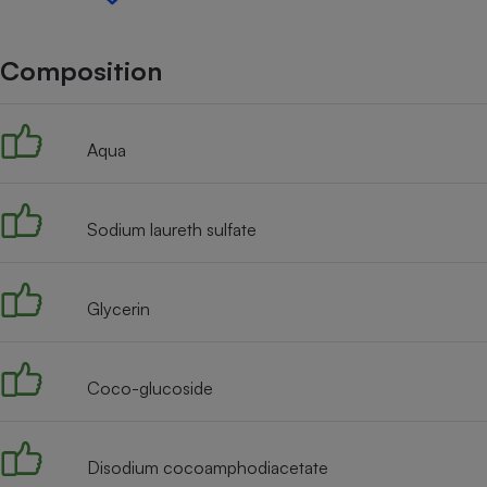
Internet
Gros électroménager
Téléphonie
Composition
Petit électroménager 
Complément
alimentaire
Aqua
Mutuelle
Assurance emprunteu
Sodium laureth sulfate
Matelas
Champa
boutei
Glycerin
Banque 
Téléviseur
Antimoustique
Lave-linge
Coco-glucoside
Disodium cocoamphodiacetate