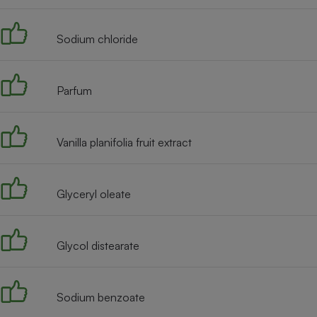
Radiateur électrique
Sodium chloride
Téléphone mobile -
Smartphone
Plaque de cuisson à
induction
Parfum
Vanilla planifolia fruit extract
Climatiseur -
Ventilateur
Glyceryl oleate
Antivirus
Climatiseur -
Ventilateur
Glycol distearate
Sodium benzoate