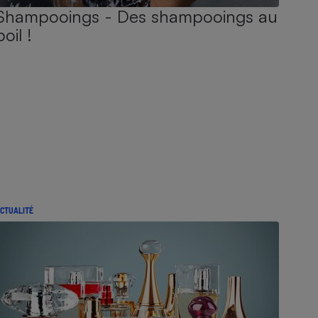
Shampooings - Des shampooings au
poil !
CTUALITÉ