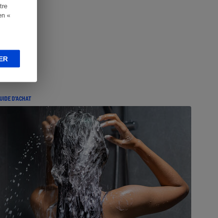
tre
en «
ER
UIDE D'ACHAT