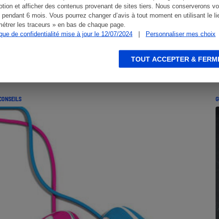
tion et afficher des contenus provenant de sites tiers. Nous conserverons vo
 pendant 6 mois. Vous pourrez changer d’avis à tout moment en utilisant le li
étrer les traceurs » en bas de chaque page.
ique de confidentialité mise à jour le 12/07/2024
|
Personnaliser mes choix
TOUT ACCEPTER & FERM
CONSEILS
G