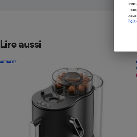
promo
choix
param
Polit
Lire aussi
ACTUALITÉ