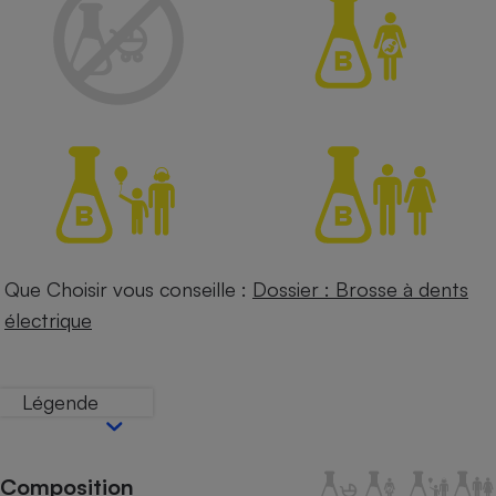
Petit électroménager - U
Complément
alimentaire
Mutuelle
Assurance emprunteur
Matelas
Champagne
bouteille
Banque en 
Téléviseur
Que Choisir vous conseille :
Dossier : Brosse à dents
Antimoustique
électrique
Lave-linge
Légende
Radiateur électrique
Composition