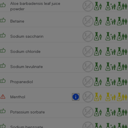
Aloe barbadensis leaf juice
powder
Cafetière à expressos
Betaine
Sodium saccharin
Sodium chloride
Sodium levulinate
Robot ménager
Propanediol
Menthol
Potassium sorbate
Sodium benzoate