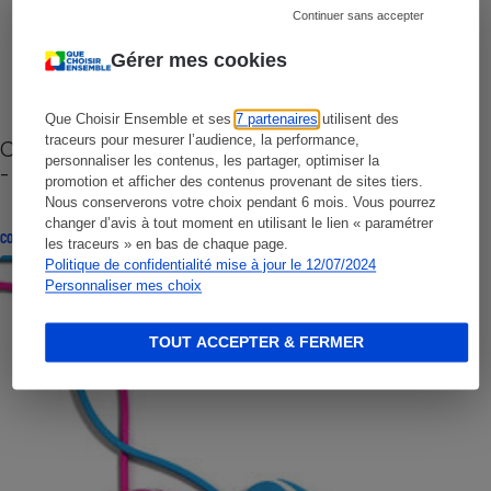
Continuer sans accepter
Gérer mes cookies
Que Choisir Ensemble et ses
7 partenaires
utilisent des
traceurs pour mesurer l’audience, la performance,
Cafetière à capsules zéro déchet CoffeeB (vidéo)
personnaliser les contenus, les partager, optimiser la
- Premières impressions
promotion et afficher des contenus provenant de sites tiers.
Nous conserverons votre choix pendant 6 mois. Vous pourrez
changer d’avis à tout moment en utilisant le lien « paramétrer
CONSEILS
les traceurs » en bas de chaque page.
Politique de confidentialité mise à jour le 12/07/2024
Personnaliser mes choix
TOUT ACCEPTER & FERMER