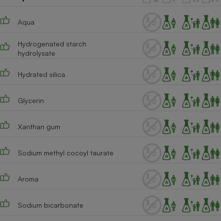
Téléphone mobile -
Smartphone
Plaque de cuisson à
Aqua
induction
Hydrogenated starch
hydrolysate
Climatiseur -
Hydrated silica
Ventilateur
Glycerin
Antivirus
Xanthan gum
Climatiseur -
Ventilateur
Sodium methyl cocoyl taurate
Aroma
Sodium bicarbonate