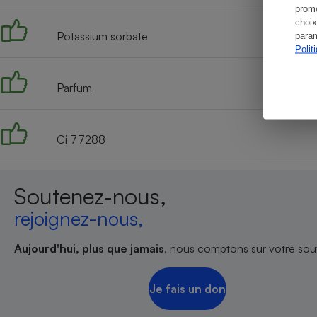
promo
choix
Potassium sorbate
param
Polit
Parfum
Ci 77288
Soutenez-nous,
rejoignez-nous,
Aujourd'hui, plus que jamais
, nous comptons sur votre sout
Je fais un don