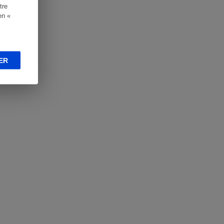
tre
en «
ER