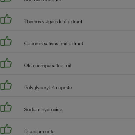
Radiateur électrique
Thymus vulgaris leaf extract
Téléphone mobile -
Smartphone
Plaque de cuisson à
induction
Cucumis sativus fruit extract
Climatiseur -
Olea europaea fruit oil
Ventilateur
Polyglyceryl-4 caprate
Antivirus
Climatiseur -
Ventilateur
Sodium hydroxide
Disodium edta