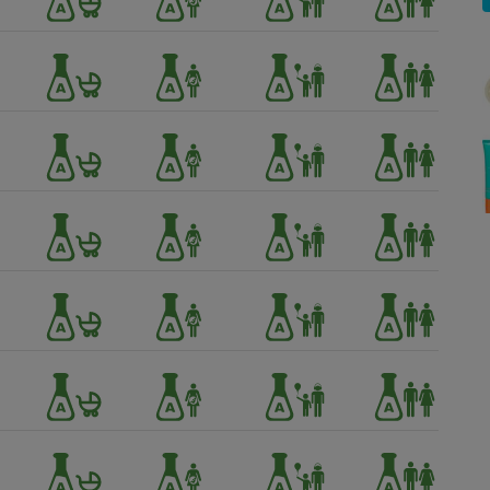
Électricité - Gaz
Appareil photo
numérique
Four encastrable
Lessive
Aspirateur