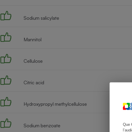
Sodium salicylate
Cafetière à expresso
Mannitol
Cellulose
Citric acid
Robot ménager
Hydroxypropyl methylcellulose
Que 
Sodium benzoate
l’aud