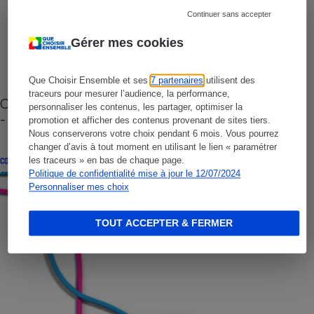
Continuer sans accepter
Gérer mes cookies
Que Choisir Ensemble et ses
7 partenaires
utilisent des
traceurs pour mesurer l’audience, la performance,
Cafetière à capsules zéro déchet CoffeeB (vidéo)
personnaliser les contenus, les partager, optimiser la
- Premières impressions
promotion et afficher des contenus provenant de sites tiers.
Nous conserverons votre choix pendant 6 mois. Vous pourrez
changer d’avis à tout moment en utilisant le lien « paramétrer
les traceurs » en bas de chaque page.
CONSEILS
Politique de confidentialité mise à jour le 12/07/2024
Personnaliser mes choix
TOUT ACCEPTER & FERMER