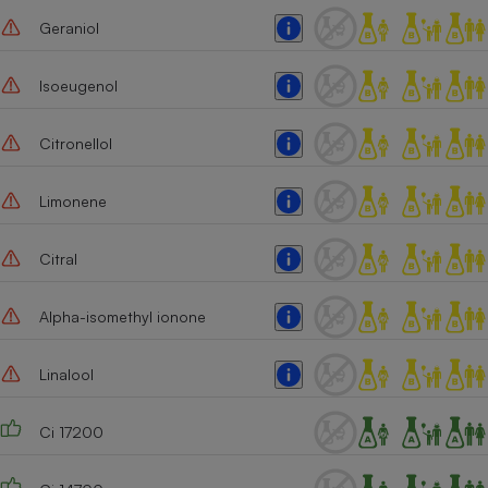
Geraniol
Cafetière à expressos
Isoeugenol
Citronellol
Limonene
Robot ménager
Citral
Alpha-isomethyl ionone
Linalool
Ci 17200