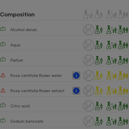
Téléphone mobile -
Smartphone
Plaque de cuisson à
Composition
induction
Alcohol denat.
Climatiseur -
Aqua
Ventilateur
Parfum
Antivirus
Climatiseur -
Rosa centifolia flower water
Ventilateur
Rosa centifolia flower extract
Citric acid
Sodium benzoate