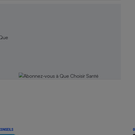
 Que
CONSEILS
G