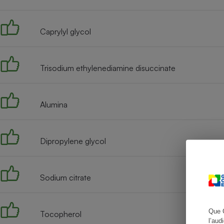
Caprylyl glycol
Cafetière à expresso
Trisodium ethylenediamine disuccinate
Alumina
Dipropylene glycol
Robot ménager
Sodium citrate
Que 
Tocopherol
l’aud