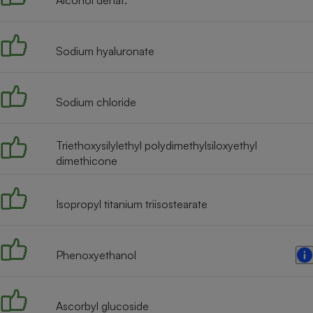
Alcohol denat.
Radiateur électrique
Téléphone mobile -
Sodium hyaluronate
Smartphone
Plaque de cuisson à
induction
Sodium chloride
Triethoxysilylethyl polydimethylsiloxyethyl
Climatiseur -
Ventilateur
dimethicone
Antivirus
Isopropyl titanium triisostearate
Climatiseur -
Ventilateur
Phenoxyethanol
Ascorbyl glucoside