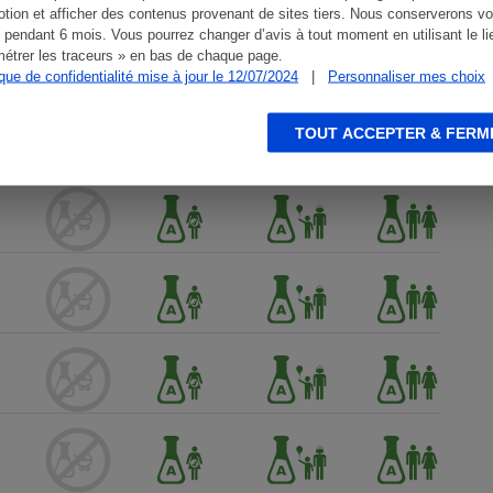
tion et afficher des contenus provenant de sites tiers. Nous conserverons vo
 pendant 6 mois. Vous pourrez changer d’avis à tout moment en utilisant le li
étrer les traceurs » en bas de chaque page.
ique de confidentialité mise à jour le 12/07/2024
|
Personnaliser mes choix
TOUT ACCEPTER & FERM