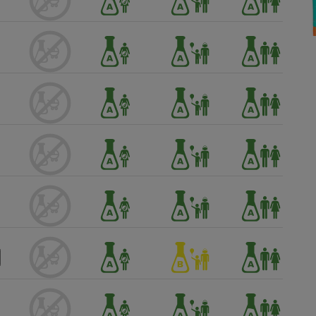
Électricité - Gaz
Appareil photo
numérique
Four encastrable
Lessive
Aspirateur