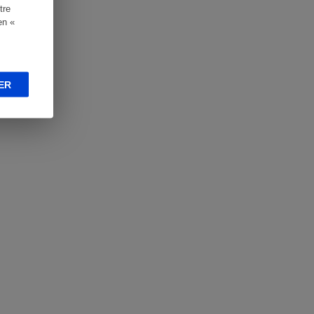
tre
en «
ER