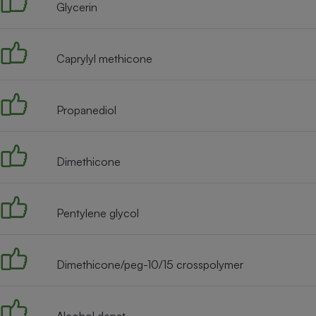
Glycerin
Internet
Gros électroménager
Téléphonie
Caprylyl methicone
Petit électroménager 
Complément
alimentaire
Mutuelle
Assurance emprunteu
Propanediol
Dimethicone
Matelas
Champa
boutei
Banque 
Pentylene glycol
Téléviseur
Antimoustique
Lave-linge
Dimethicone/peg-10/15 crosspolymer