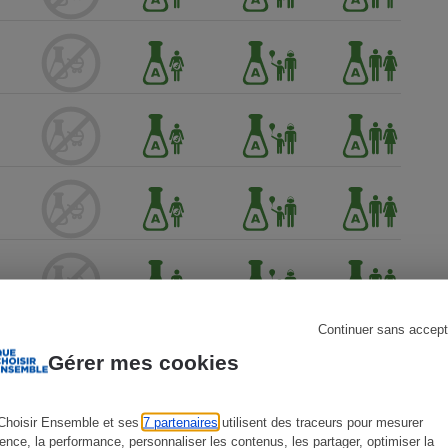
s
Réfrigérateur
Continuer sans accept
Gérer mes cookies
Choisir Ensemble et ses
7 partenaires
utilisent des traceurs pour mesurer
ience, la performance, personnaliser les contenus, les partager, optimiser la