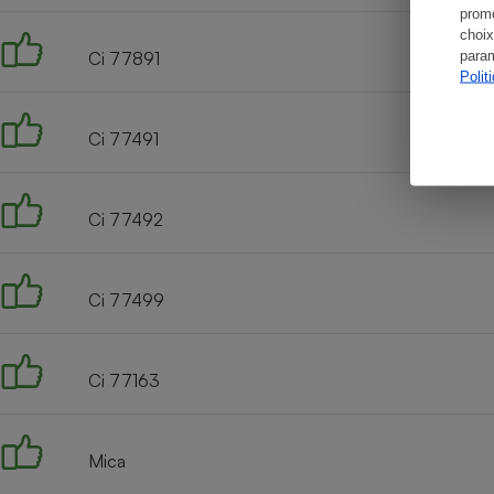
promo
choix
param
Ci 77891
Polit
Ci 77491
Ci 77492
Ci 77499
Ci 77163
Mica