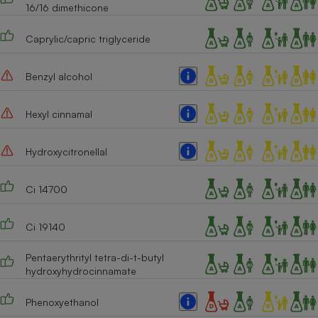
16/16 dimethicone
Caprylic/capric triglyceride
Benzyl alcohol
Hexyl cinnamal
Hydroxycitronellal
Ci 14700
Ci 19140
Pentaerythrityl tetra-di-t-butyl
hydroxyhydrocinnamate
Phenoxyethanol