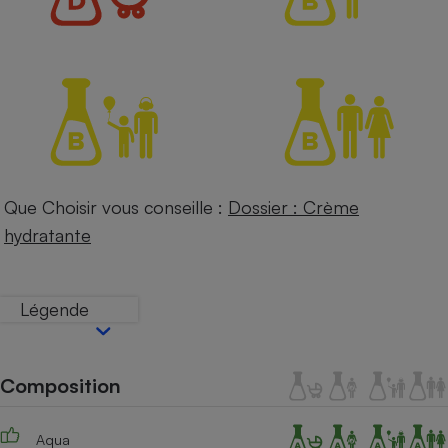
Petit électroménager - U
Complément
alimentaire
Mutuelle
Assurance emprunteur
Matelas
Champagne
Que Choisir vous conseille :
Dossier : Crème
bouteille
Banque en 
hydratante
Téléviseur
Antimoustique
Lave-linge
Légende
Composition
Radiateur électrique
Aqua