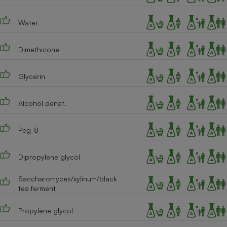
Téléphone mobile -
Smartphone
Plaque de cuisson à
Water
induction
Dimethicone
Climatiseur -
Glycerin
Ventilateur
Alcohol denat.
Antivirus
Peg-8
Climatiseur -
Ventilateur
Dipropylene glycol
Saccharomyces/xylinum/black
tea ferment
Propylene glycol