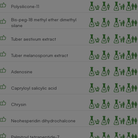
Polysilicone-11
Cafetière à expressos
Bis-peg-18 methyl ether dimethyl
silane
Tuber aestivum extract
Tuber melanosporum extract
Adenosine
Robot ménager
Capryloyl salicylic acid
Chrysin
Neohesperidin dihydrochalcone
Palmitoyl tetrapeptide-7