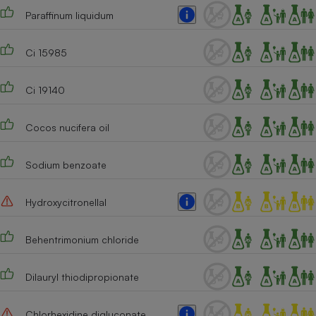
Téléphone mobile -
Paraffinum liquidum
Smartphone
Plaque de cuisson à
induction
Ci 15985
Ci 19140
Climatiseur -
Ventilateur
Cocos nucifera oil
Antivirus
Sodium benzoate
Climatiseur -
Ventilateur
Hydroxycitronellal
Behentrimonium chloride
Dilauryl thiodipropionate
Chlorhexidine digluconate