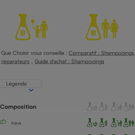
Petit électroménager - U
Complément
alimentaire
Mutuelle
Assurance emprunteur
Que Choisir vous conseille :
Comparatif : Shampooings
Matelas
,
Champagne
réparateurs
Guide d'achat : Shampooings
bouteille
Banque en 
Téléviseur
Légende
Antimoustique
Lave-linge
Composition
Radiateur électrique
Aqua