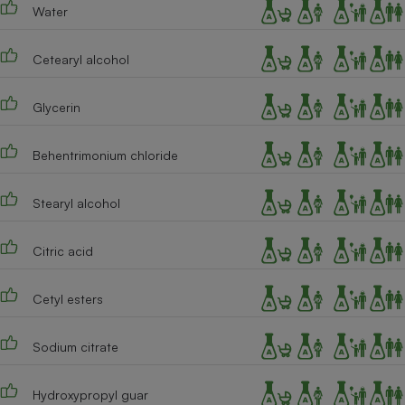
Téléphone mobile -
Water
Smartphone
Plaque de cuisson à
induction
Cetearyl alcohol
Glycerin
Climatiseur -
Ventilateur
Behentrimonium chloride
Stearyl alcohol
Antivirus
Climatiseur -
Citric acid
Ventilateur
Cetyl esters
Sodium citrate
Hydroxypropyl guar