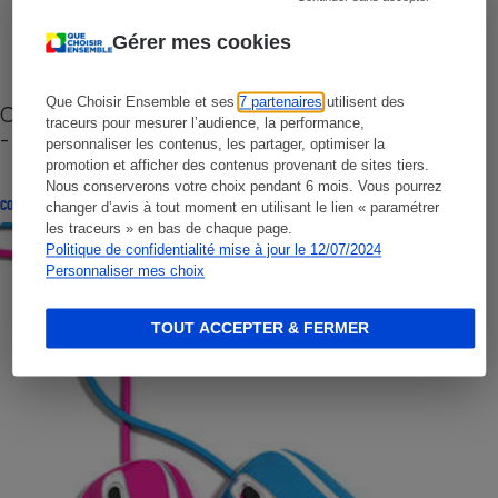
Gérer mes cookies
Que Choisir Ensemble et ses
7 partenaires
utilisent des
Cafetière à capsules zéro déchet CoffeeB (vidéo)
traceurs pour mesurer l’audience, la performance,
- Premières impressions
personnaliser les contenus, les partager, optimiser la
promotion et afficher des contenus provenant de sites tiers.
Nous conserverons votre choix pendant 6 mois. Vous pourrez
CONSEILS
changer d’avis à tout moment en utilisant le lien « paramétrer
les traceurs » en bas de chaque page.
Politique de confidentialité mise à jour le 12/07/2024
Personnaliser mes choix
TOUT ACCEPTER & FERMER