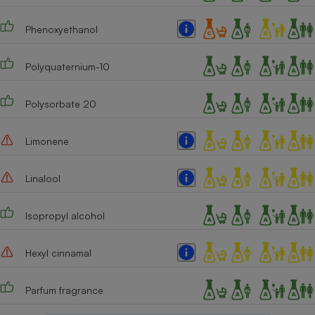
Cafetière à expressos
Phenoxyethanol
Polyquaternium-10
Polysorbate 20
Limonene
Robot ménager
Linalool
Isopropyl alcohol
Hexyl cinnamal
Parfum fragrance