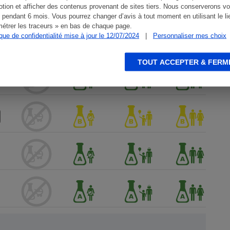
tion et afficher des contenus provenant de sites tiers. Nous conserverons vo
 pendant 6 mois. Vous pourrez changer d’avis à tout moment en utilisant le li
étrer les traceurs » en bas de chaque page.
ique de confidentialité mise à jour le 12/07/2024
|
Personnaliser mes choix
TOUT ACCEPTER & FERM