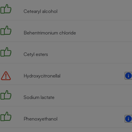
Internet
Cetearyl alcohol
Gros électroménager
Téléphonie
Petit électroménager 
Complément
Behentrimonium chloride
alimentaire
Mutuelle
Assurance emprunteu
Cetyl esters
Matelas
Hydroxycitronellal
Champa
boutei
Banque 
Téléviseur
Sodium lactate
Antimoustique
Lave-linge
Phenoxyethanol