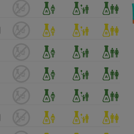
Électricité - Gaz
Appareil photo
numérique
Four encastrable
Lessive
Aspirateur