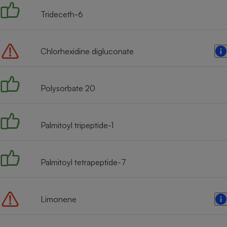
Radiateur électrique
Trideceth-6
Téléphone mobile -
Smartphone
Chlorhexidine digluconate
Plaque de cuisson à
induction
Polysorbate 20
Climatiseur -
Ventilateur
Palmitoyl tripeptide-1
Antivirus
Palmitoyl tetrapeptide-7
Climatiseur -
Ventilateur
Limonene