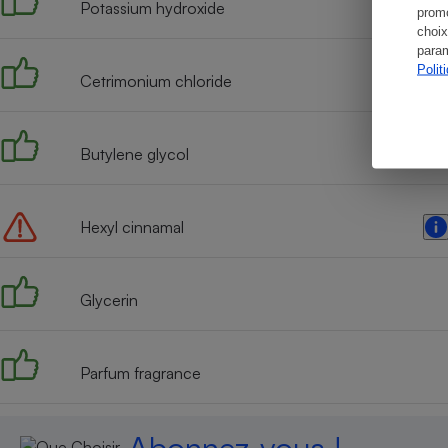
Potassium hydroxide
promo
choix
param
Polit
Cetrimonium chloride
Butylene glycol
Hexyl cinnamal
Glycerin
Parfum fragrance