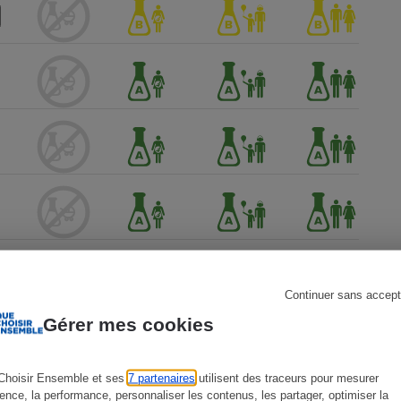
s
Réfrigérateur
Continuer sans accept
Gérer mes cookies
Choisir Ensemble et ses
7 partenaires
utilisent des traceurs pour mesurer
ience, la performance, personnaliser les contenus, les partager, optimiser la