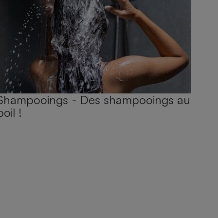
Shampooings - Des shampooings au
poil !