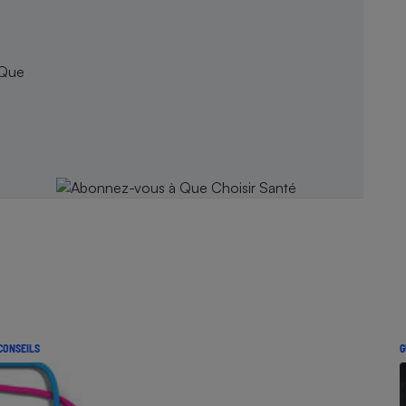
 Que
CONSEILS
G