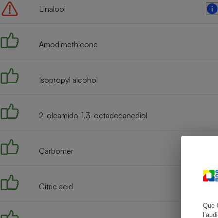
Linalool
Amodimethicone
Cafetière à expresso
Isopropyl alcohol
2-oleamido-1,3-octadecanediol
Robot ménager
Carbomer
Citric acid
Que 
l’aud