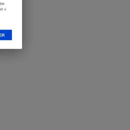
tre
en «
ER