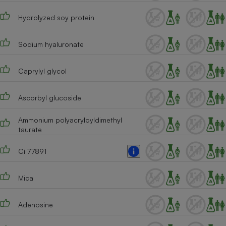
Cafetière à expressos
Hydrolyzed soy protein
Sodium hyaluronate
Caprylyl glycol
Ascorbyl glucoside
Robot ménager
Ammonium polyacryloyldimethyl
taurate
Ci 77891
Mica
Adenosine