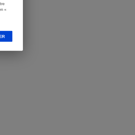
tre
en «
ER