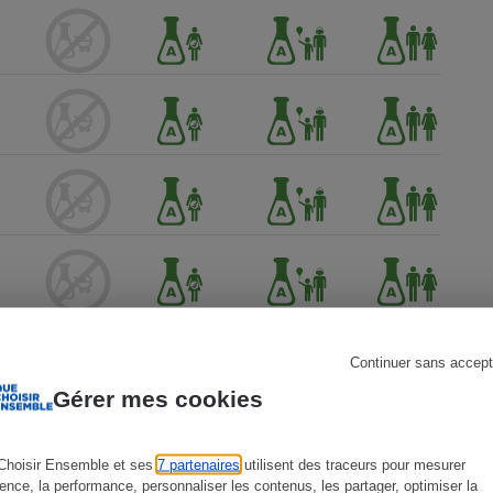
s
Réfrigérateur
Continuer sans accept
Gérer mes cookies
Choisir Ensemble et ses
7 partenaires
utilisent des traceurs pour mesurer
ience, la performance, personnaliser les contenus, les partager, optimiser la