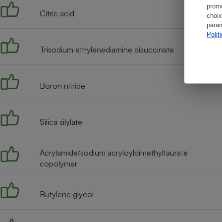
promo
Citric acid
choix
param
Polit
Trisodium ethylenediamine disuccinate
Boron nitride
Silica silylate
Acrylamide/sodium acryloyldimethyltaurate
copolymer
Butylene glycol