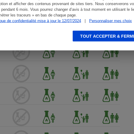
tion et afficher des contenus provenant de sites tiers. Nous conserverons vo
 pendant 6 mois. Vous pourrez changer d’avis à tout moment en utilisant le li
étrer les traceurs » en bas de chaque page.
ique de confidentialité mise à jour le 12/07/2024
|
Personnaliser mes choix
TOUT ACCEPTER & FERM