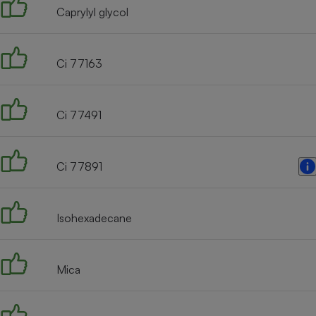
Caprylyl glycol
Ci 77163
Ci 77491
Ci 77891
Isohexadecane
Mica