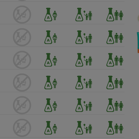
Électricité - Gaz
Appareil photo
numérique
Four encastrable
Lessive
Aspirateur