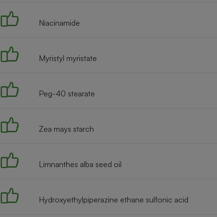
Radiateur électrique
Niacinamide
Téléphone mobile -
Smartphone
Plaque de cuisson à
Myristyl myristate
induction
Peg-40 stearate
Climatiseur -
Ventilateur
Zea mays starch
Antivirus
Climatiseur -
Limnanthes alba seed oil
Ventilateur
Hydroxyethylpiperazine ethane sulfonic acid