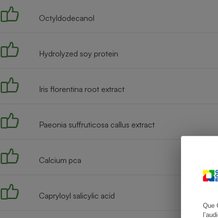
Octyldodecanol
Cafetière à expresso
Hydrolyzed soy protein
Iris florentina root extract
Paeonia suffruticosa callus extract
Robot ménager
Calcium pca
Capryloyl salicylic acid
Que 
l’aud