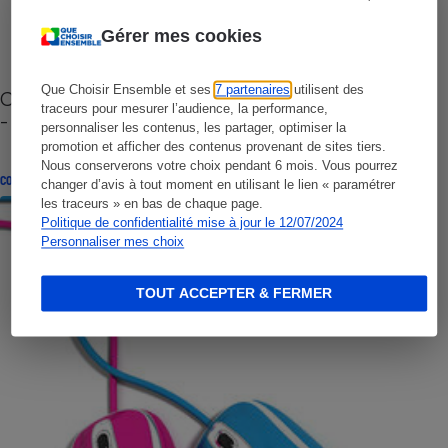
Gérer mes cookies
Que Choisir Ensemble et ses
7 partenaires
utilisent des
Cafetière à capsules zéro déchet CoffeeB (vidéo)
traceurs pour mesurer l’audience, la performance,
- Premières impressions
personnaliser les contenus, les partager, optimiser la
promotion et afficher des contenus provenant de sites tiers.
Nous conserverons votre choix pendant 6 mois. Vous pourrez
CONSEILS
changer d’avis à tout moment en utilisant le lien « paramétrer
les traceurs » en bas de chaque page.
Politique de confidentialité mise à jour le 12/07/2024
Personnaliser mes choix
TOUT ACCEPTER & FERMER