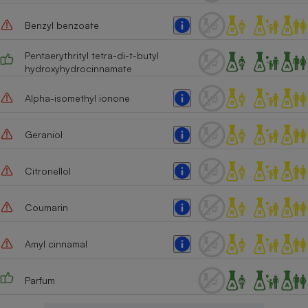
Cafetière à expressos
Benzyl benzoate
Pentaerythrityl tetra-di-t-butyl
hydroxyhydrocinnamate
Alpha-isomethyl ionone
Geraniol
Robot ménager
Citronellol
Coumarin
Amyl cinnamal
Parfum