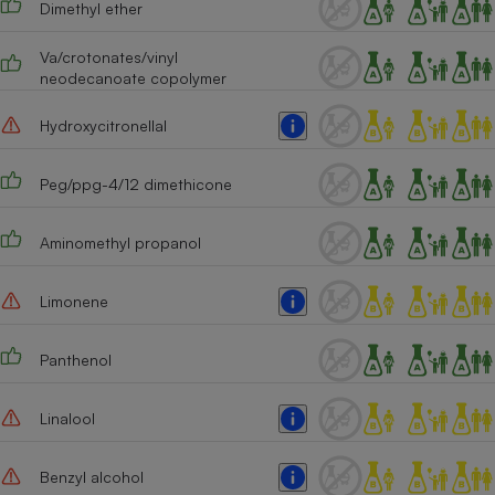
Dimethyl ether
Téléphone mobile -
Smartphone
Plaque de cuisson à
Va/crotonates/vinyl
induction
neodecanoate copolymer
Hydroxycitronellal
Climatiseur -
Ventilateur
Peg/ppg-4/12 dimethicone
Aminomethyl propanol
Antivirus
Climatiseur -
Limonene
Ventilateur
Panthenol
Linalool
Benzyl alcohol