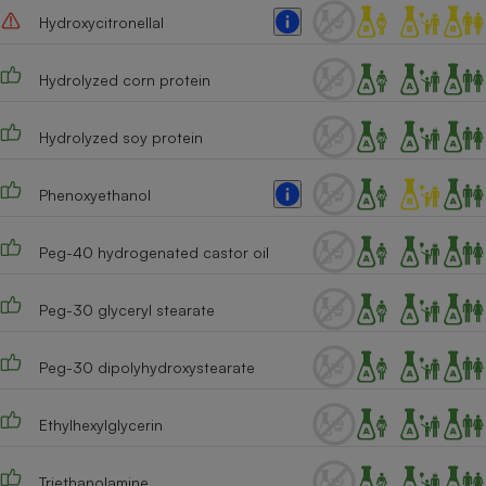
Hydroxycitronellal
Cafetière à expressos
Hydrolyzed corn protein
Hydrolyzed soy protein
Phenoxyethanol
Peg-40 hydrogenated castor oil
Robot ménager
Peg-30 glyceryl stearate
Peg-30 dipolyhydroxystearate
Ethylhexylglycerin
Triethanolamine