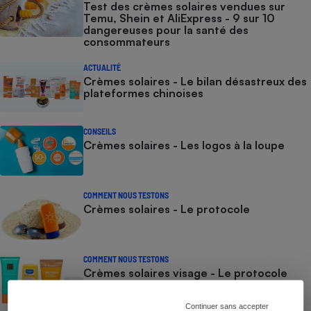
Test des crèmes solaires vendues sur
Temu, Shein et AliExpress - 9 sur 10
dangereuses pour la santé des
consommateurs
ACTUALITÉ
Crèmes solaires - Le bilan désastreux des
plateformes chinoises
CONSEILS
Crèmes solaires - Les logos à la loupe
COMMENT NOUS TESTONS
Crèmes solaires - Le protocole
COMMENT NOUS TESTONS
Crèmes solaires visage - Le protocole
Continuer sans accepter