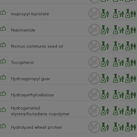
Téléphone mobile -
Smartphone
Plaque de cuisson à
Isopropyl myristate
induction
Niacinamide
Climatiseur -
Ricinus communis seed oil
Ventilateur
Tocopherol
Antivirus
Hydroxypropyl guar
Climatiseur -
Ventilateur
Hydroxyethylcellulose
Hydrogenated
styrene/butadiene copolymer
Hydrolyzed wheat protein