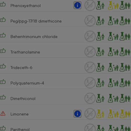
Phenoxyethanol
Cafetière à expressos
Peg/ppg-17/18 dimethicone
Behentrimonium chloride
Triethanolamine
Trideceth-6
Robot ménager
Polyquaternium-4
Dimethiconol
Limonene
Panthenol