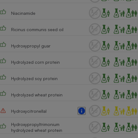
Téléphone mobile -
Smartphone
Niacinamide
Plaque de cuisson à
induction
Ricinus communis seed oil
Climatiseur -
Hydroxypropyl guar
Ventilateur
Hydrolyzed corn protein
Antivirus
Hydrolyzed soy protein
Climatiseur -
Ventilateur
Hydrolyzed wheat protein
Hydroxycitronellal
Hydroxypropyltrimonium
hydrolyzed wheat protein