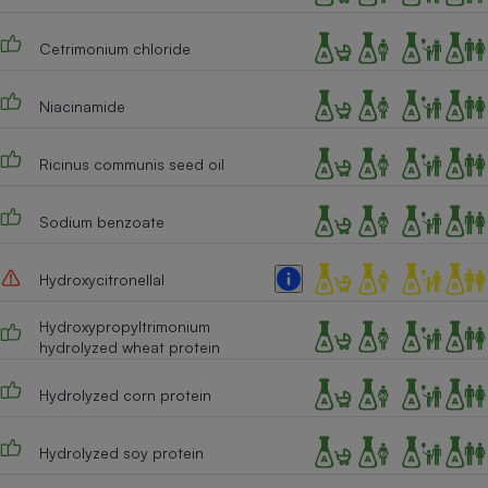
Téléphone mobile -
Smartphone
Plaque de cuisson à
Cetrimonium chloride
induction
Niacinamide
Climatiseur -
Ricinus communis seed oil
Ventilateur
Sodium benzoate
Antivirus
Hydroxycitronellal
Climatiseur -
Ventilateur
Hydroxypropyltrimonium
hydrolyzed wheat protein
Hydrolyzed corn protein
Hydrolyzed soy protein