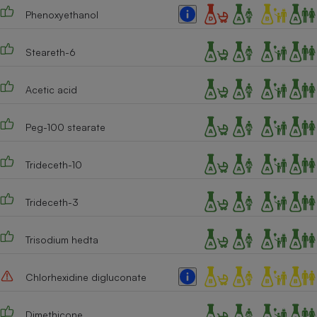
Phenoxyethanol
Cafetière à expressos
Steareth-6
Acetic acid
Peg-100 stearate
Trideceth-10
Robot ménager
Trideceth-3
Trisodium hedta
Chlorhexidine digluconate
Dimethicone