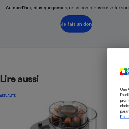
Aujourd'hui, plus que jamais
, nous comptons sur votre sout
Je fais un don
Cafetière à expresso
Lire aussi
Robot ménager
Que 
l’aud
ACTUALITÉ
promo
choix
param
Polit