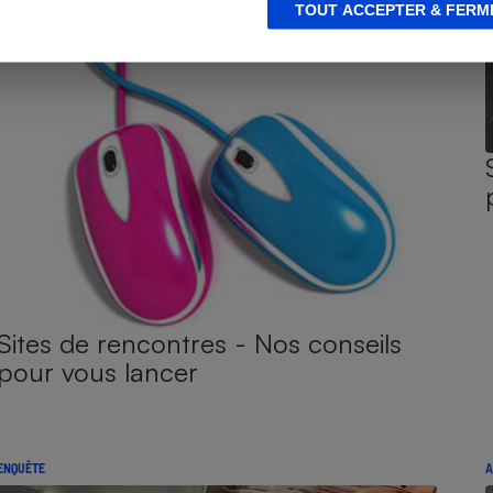
TOUT ACCEPTER & FERM
Sites de rencontres - Nos conseils
pour vous lancer
ENQUÊTE
A