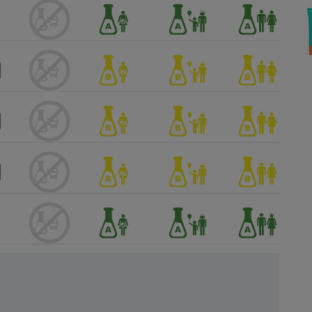
Électricité - Gaz
Appareil photo
numérique
Four encastrable
Lessive
Aspirateur