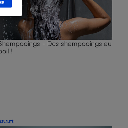
ER
Shampooings - Des shampooings au
poil !
CTUALITÉ