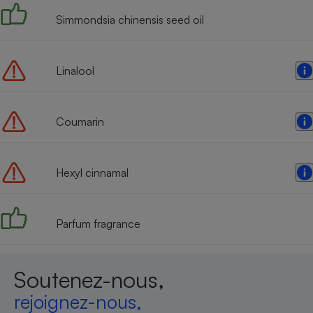
Radiateur électrique
Simmondsia chinensis seed oil
Téléphone mobile -
Smartphone
Linalool
Plaque de cuisson à
induction
Coumarin
Climatiseur -
Ventilateur
Hexyl cinnamal
Antivirus
Parfum fragrance
Climatiseur -
Ventilateur
Soutenez-nous,
rejoignez-nous,