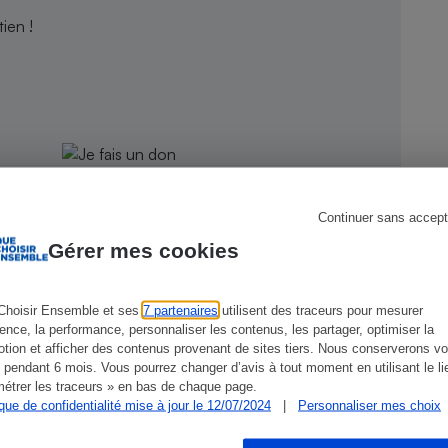
ien !
s
Réfrigérateur
Continuer sans accept
Gérer mes cookies
Choisir Ensemble et ses
7 partenaires
utilisent des traceurs pour mesurer
ience, la performance, personnaliser les contenus, les partager, optimiser la
CONSEILS
G
tion et afficher des contenus provenant de sites tiers. Nous conserverons vo
 pendant 6 mois. Vous pourrez changer d’avis à tout moment en utilisant le li
étrer les traceurs » en bas de chaque page.
ique de confidentialité mise à jour le 12/07/2024
|
Personnaliser mes choix