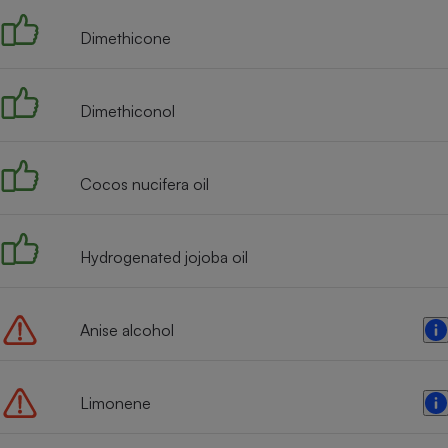
Internet
Dimethicone
Gros électroménager
Téléphonie
Petit électroménager 
Complément
Dimethiconol
alimentaire
Mutuelle
Assurance emprunteu
Cocos nucifera oil
Matelas
Hydrogenated jojoba oil
Champa
boutei
Banque 
Téléviseur
Anise alcohol
Antimoustique
Lave-linge
Limonene