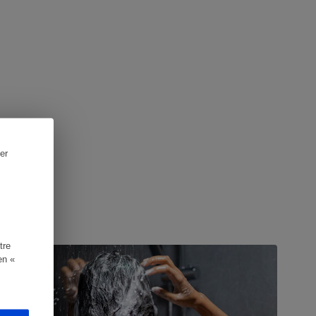
er
UIDE D'ACHAT
tre
en «