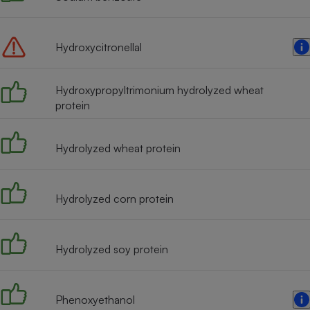
Radiateur électrique
Hydroxycitronellal
Téléphone mobile -
Smartphone
Plaque de cuisson à
induction
Hydroxypropyltrimonium hydrolyzed wheat
protein
Climatiseur -
Hydrolyzed wheat protein
Ventilateur
Hydrolyzed corn protein
Antivirus
Climatiseur -
Ventilateur
Hydrolyzed soy protein
Phenoxyethanol