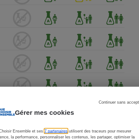
s
Réfrigérateur
Continuer sans accept
Gérer mes cookies
Choisir Ensemble et ses
7 partenaires
utilisent des traceurs pour mesurer
ience, la performance, personnaliser les contenus, les partager, optimiser la