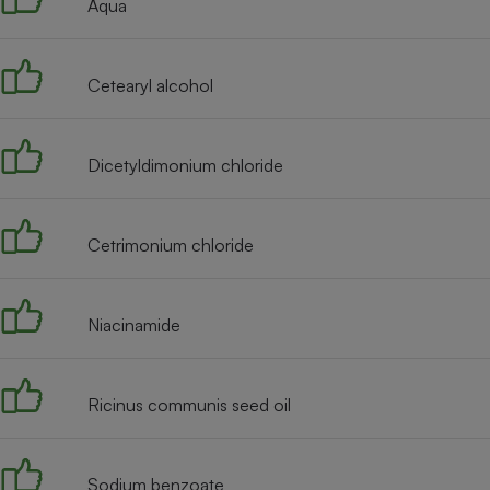
Aqua
Internet
Gros électroménager
Téléphonie
Cetearyl alcohol
Petit électroménager 
Complément
alimentaire
Mutuelle
Dicetyldimonium chloride
Assurance emprunteu
Cetrimonium chloride
Matelas
Champa
boutei
Banque 
Niacinamide
Téléviseur
Antimoustique
Lave-linge
Ricinus communis seed oil
Sodium benzoate