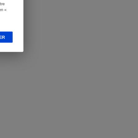
tre
en «
ER