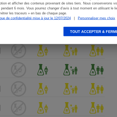
tion et afficher des contenus provenant de sites tiers. Nous conserverons vo
 pendant 6 mois. Vous pourrez changer d’avis à tout moment en utilisant le li
étrer les traceurs » en bas de chaque page.
ique de confidentialité mise à jour le 12/07/2024
|
Personnaliser mes choix
TOUT ACCEPTER & FERM