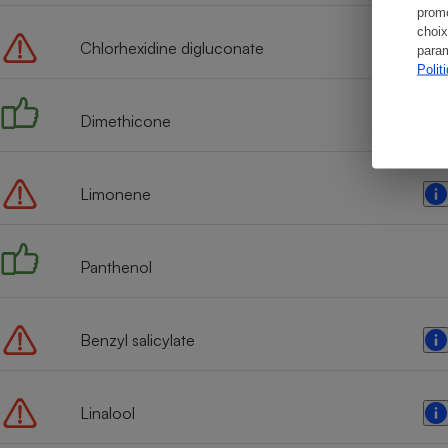
promo
choix
Chlorhexidine digluconate
param
Polit
Dimethicone
Limonene
Panthenol
Benzyl salicylate
Linalool