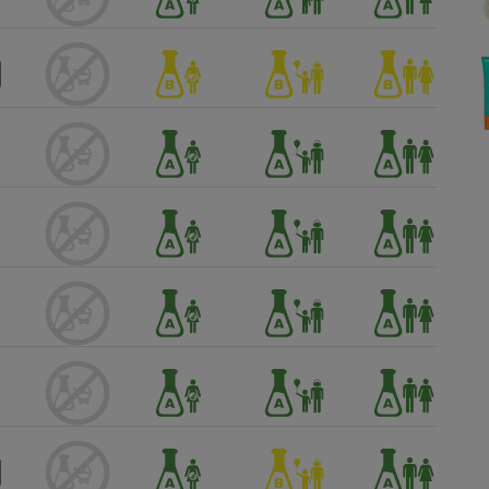
Électricité - Gaz
Appareil photo
numérique
Four encastrable
Lessive
Aspirateur