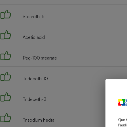
Steareth-6
Cafetière à expresso
Acetic acid
Peg-100 stearate
Trideceth-10
Robot ménager
Trideceth-3
Trisodium hedta
Que 
l’aud