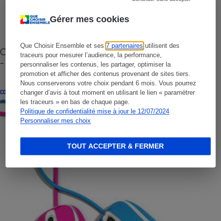
Gérer mes cookies
Que Choisir Ensemble et ses
7 partenaires
utilisent des
Cafetière à capsules zéro déchet CoffeeB (vidéo)
traceurs pour mesurer l’audience, la performance,
- Premières impressions
personnaliser les contenus, les partager, optimiser la
promotion et afficher des contenus provenant de sites tiers.
Nous conserverons votre choix pendant 6 mois. Vous pourrez
CONSEILS
changer d’avis à tout moment en utilisant le lien « paramétrer
les traceurs » en bas de chaque page.
Politique de confidentialité mise à jour le 12/07/2024
Personnaliser mes choix
TOUT ACCEPTER & FERMER