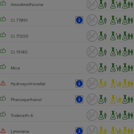
Téléphone mobile -
Amodimethicone
Smartphone
Plaque de cuisson à
induction
Ci 77891
Ci 17200
Climatiseur -
Ventilateur
Ci 19140
Mica
Antivirus
Climatiseur -
Ventilateur
Hydroxycitronellal
Phenoxyethanol
Trideceth-6
Limonene