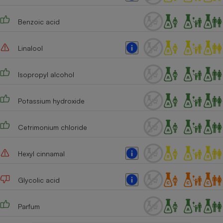
Cafetière à expressos
Benzoic acid
Linalool
Isopropyl alcohol
Potassium hydroxide
Robot ménager
Cetrimonium chloride
Hexyl cinnamal
Glycolic acid
Parfum