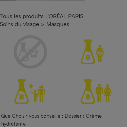
Petit électroménager - U
Complément
Tous les produits L'ORÉAL PARIS
alimentaire
Mutuelle
Soins du visage
>
Masques
Assurance emprunteur
Matelas
Champagne
bouteille
Banque en 
Téléviseur
Antimoustique
Lave-linge
Radiateur électrique
Que Choisir vous conseille :
Dossier : Crème
hydratante