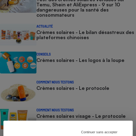
Temu, Shein et AliExpress - 9 sur 10
dangereuses pour la santé des
consommateurs
ACTUALITÉ
Crèmes solaires - Le bilan désastreux des
plateformes chinoises
CONSEILS
Crèmes solaires - Les logos à la loupe
COMMENT NOUS TESTONS
Crèmes solaires - Le protocole
COMMENT NOUS TESTONS
Crèmes solaires visage - Le protocole
Continuer sans accepter