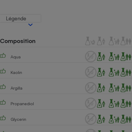
Téléphone mobile -
Smartphone
Plaque de cuisson à
Légende
induction
Composition
Climatiseur -
Ventilateur
Aqua
Antivirus
Kaolin
Climatiseur -
Ventilateur
Argilla
Propanediol
Glycerin