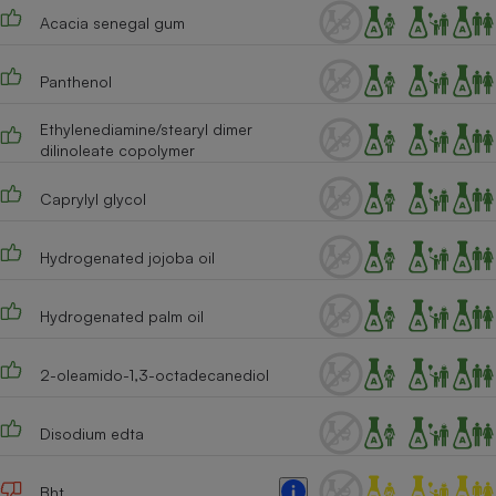
Acacia senegal gum
Cafetière à expressos
Panthenol
Ethylenediamine/stearyl dimer
dilinoleate copolymer
Caprylyl glycol
Hydrogenated jojoba oil
Robot ménager
Hydrogenated palm oil
2-oleamido-1,3-octadecanediol
Disodium edta
Bht