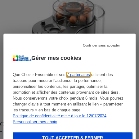
Continuer sans accepter
Gérer mes cookies
Que Choisir Ensemble et ses
7 partenaires
utilisent des
traceurs pour mesurer l’audience, la performance,
personnaliser les contenus, les partager, optimiser la
promotion et afficher des contenus provenant de sites tiers.
Nous conserverons votre choix pendant 6 mois. Vous pourrez
changer d’avis à tout moment en utilisant le lien « paramétrer
les traceurs » en bas de chaque page.
Politique de confidentialité mise à jour le 12/07/2024
Personnaliser mes choix
Cafetière à capsules zéro déchet CoffeeB (vidéo)
- Premières impressions
TOUT ACCEPTER & FERMER