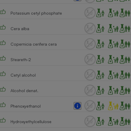
Téléphone mobile -
Smartphone
Plaque de cuisson à
Potassium cetyl phosphate
induction
Cera alba
Climatiseur -
Copernicia cerifera cera
Ventilateur
Steareth-2
Antivirus
Cetyl alcohol
Climatiseur -
Ventilateur
Alcohol denat.
Phenoxyethanol
Hydroxyethylcellulose