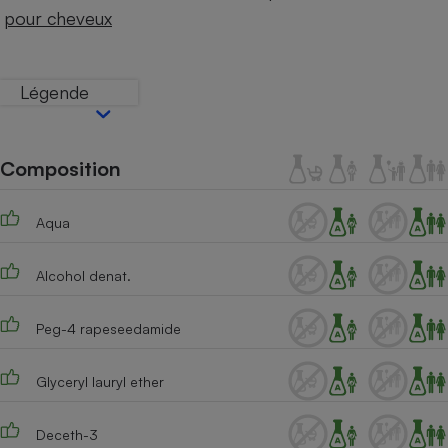
Téléphone mobile -
pour cheveux
Smartphone
Plaque de cuisson à
induction
Légende
Climatiseur -
Ventilateur
Composition
Aqua
Antivirus
Climatiseur -
Alcohol denat.
Ventilateur
Peg-4 rapeseedamide
Glyceryl lauryl ether
Deceth-3