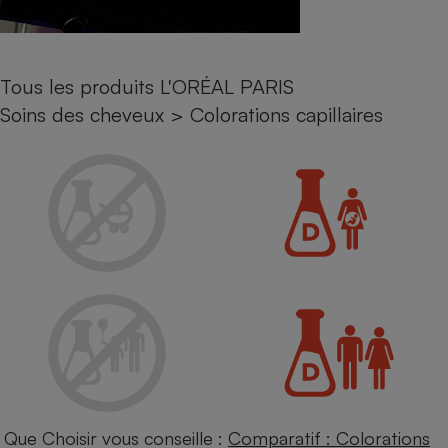
Petit électroménager - U
Complément
alimentaire
Mutuelle
Tous les produits L'ORÉAL PARIS
Assurance emprunteur
Soins des cheveux
>
Colorations capillaires
Matelas
Champagne
bouteille
Banque en 
Téléviseur
Antimoustique
Lave-linge
Radiateur électrique
Que Choisir vous conseille :
Comparatif : Colorations