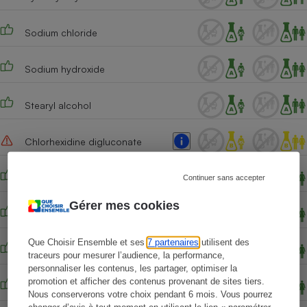
Sodium chloride
Sodium hydroxide
Stearyl alcohol
Chlorhexidine digluconate
Fumaric acid
Continuer sans accepter
Gérer mes cookies
Myristyl alcohol
Que Choisir Ensemble et ses
7 partenaires
utilisent des
Basic yellow 87
traceurs pour mesurer l’audience, la performance,
personnaliser les contenus, les partager, optimiser la
promotion et afficher des contenus provenant de sites tiers.
Basic red 51
Nous conserverons votre choix pendant 6 mois. Vous pourrez