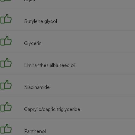
Internet
Gros électroménager
Téléphonie
Butylene glycol
Petit électroménager 
Complément
alimentaire
Mutuelle
Glycerin
Assurance emprunteu
Limnanthes alba seed oil
Matelas
Champa
boutei
Niacinamide
Banque 
Téléviseur
Antimoustique
Lave-linge
Caprylic/capric triglyceride
Panthenol