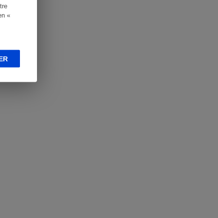
tre
en «
ER