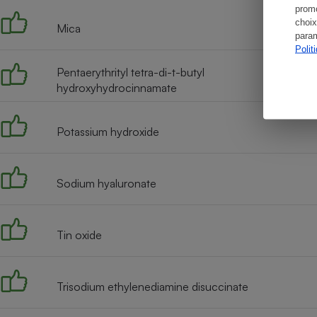
promo
choix
Mica
param
Polit
Pentaerythrityl tetra-di-t-butyl
hydroxyhydrocinnamate
Potassium hydroxide
Sodium hyaluronate
Tin oxide
Trisodium ethylenediamine disuccinate