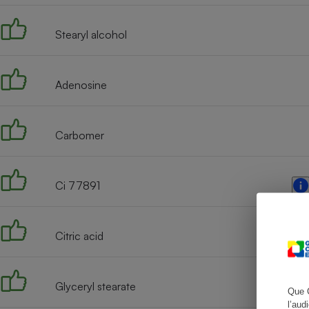
Stearyl alcohol
Cafetière à expresso
Adenosine
Carbomer
Ci 77891
Robot ménager
Citric acid
Glyceryl stearate
Que 
l’aud