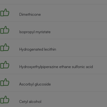
Radiateur électrique
Dimethicone
Téléphone mobile -
Smartphone
Plaque de cuisson à
induction
Isopropyl myristate
Hydrogenated lecithin
Climatiseur -
Ventilateur
Hydroxyethylpiperazine ethane sulfonic acid
Antivirus
Climatiseur -
Ventilateur
Ascorbyl glucoside
Cetyl alcohol