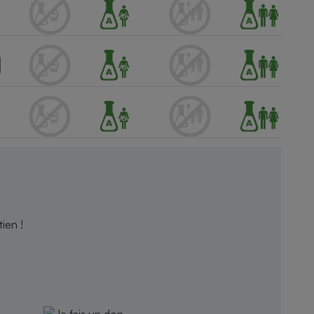
ien !