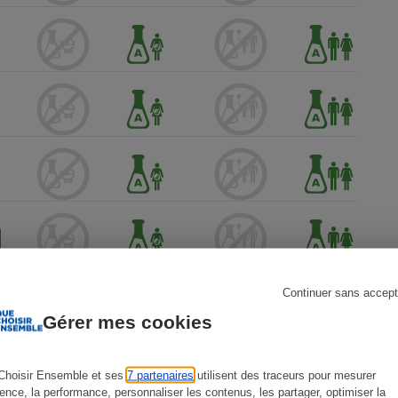
s
Réfrigérateur
Continuer sans accept
Gérer mes cookies
Choisir Ensemble et ses
7 partenaires
utilisent des traceurs pour mesurer
ience, la performance, personnaliser les contenus, les partager, optimiser la