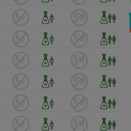
Électricité - Gaz
Appareil photo
numérique
Four encastrable
Lessive
Aspirateur