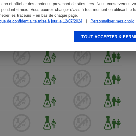
tion et afficher des contenus provenant de sites tiers. Nous conserverons vo
 pendant 6 mois. Vous pourrez changer d’avis à tout moment en utilisant le li
étrer les traceurs » en bas de chaque page.
ique de confidentialité mise à jour le 12/07/2024
|
Personnaliser mes choix
TOUT ACCEPTER & FERM