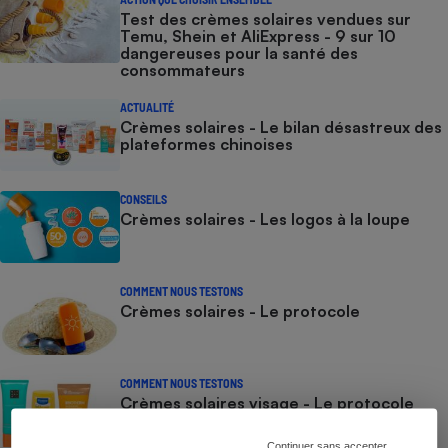
Test des crèmes solaires vendues sur
Temu, Shein et AliExpress - 9 sur 10
dangereuses pour la santé des
consommateurs
ACTUALITÉ
Crèmes solaires - Le bilan désastreux des
plateformes chinoises
CONSEILS
Crèmes solaires - Les logos à la loupe
COMMENT NOUS TESTONS
Crèmes solaires - Le protocole
COMMENT NOUS TESTONS
Crèmes solaires visage - Le protocole
Continuer sans accepter