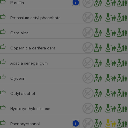
Paraffin
Téléphone mobile -
Smartphone
Plaque de cuisson à
induction
Potassium cetyl phosphate
Cera alba
Climatiseur -
Ventilateur
Copernicia cerifera cera
Acacia senegal gum
Antivirus
Climatiseur -
Glycerin
Ventilateur
Cetyl alcohol
Hydroxyethylcellulose
Phenoxyethanol