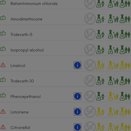
Behentrimonium chloride
Cafetière à expressos
Amodimethicone
Trideceth-5
Isopropyl alcohol
Linalool
Robot ménager
Trideceth-10
Phenoxyethanol
Limonene
Citronellol