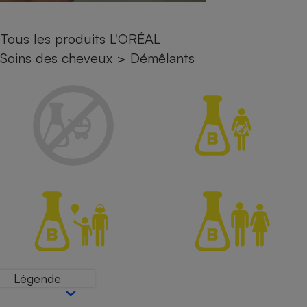
Petit électroménager - U
Complément
Tous les produits L'ORÉAL
alimentaire
Mutuelle
Soins des cheveux
>
Démêlants
Assurance emprunteur
Matelas
Champagne
bouteille
Banque en 
Téléviseur
Antimoustique
Lave-linge
Radiateur électrique
Légende