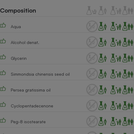
Téléphone mobile -
Smartphone
Composition
Plaque de cuisson à
induction
Aqua
Alcohol denat.
Climatiseur -
Ventilateur
Glycerin
Antivirus
Simmondsia chinensis seed oil
Climatiseur -
Ventilateur
Persea gratissima oil
Cyclopentadecenone
Peg-8 isostearate