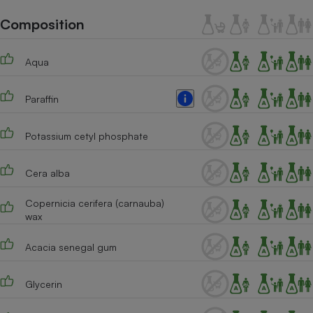
Téléphone mobile -
Smartphone
Composition
Plaque de cuisson à
induction
Aqua
Paraffin
Climatiseur -
Ventilateur
Potassium cetyl phosphate
Antivirus
Cera alba
Climatiseur -
Ventilateur
Copernicia cerifera (carnauba)
wax
Acacia senegal gum
Glycerin