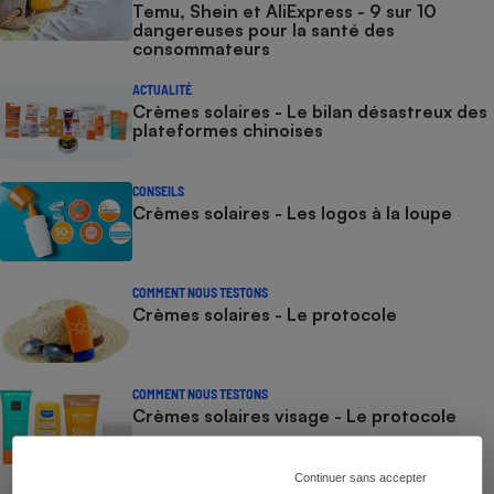
Temu, Shein et AliExpress - 9 sur 10
dangereuses pour la santé des
consommateurs
ACTUALITÉ
Crèmes solaires - Le bilan désastreux des
plateformes chinoises
CONSEILS
Crèmes solaires - Les logos à la loupe
COMMENT NOUS TESTONS
Crèmes solaires - Le protocole
COMMENT NOUS TESTONS
Crèmes solaires visage - Le protocole
Continuer sans accepter