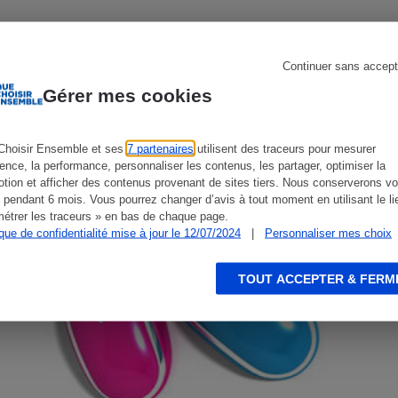
CONSEILS
G
Continuer sans accept
s
Réfrigérateur
Gérer mes cookies
Choisir Ensemble et ses
7 partenaires
utilisent des traceurs pour mesurer
ience, la performance, personnaliser les contenus, les partager, optimiser la
tion et afficher des contenus provenant de sites tiers. Nous conserverons vo
 pendant 6 mois. Vous pourrez changer d’avis à tout moment en utilisant le li
étrer les traceurs » en bas de chaque page.
ique de confidentialité mise à jour le 12/07/2024
|
Personnaliser mes choix
TOUT ACCEPTER & FERM