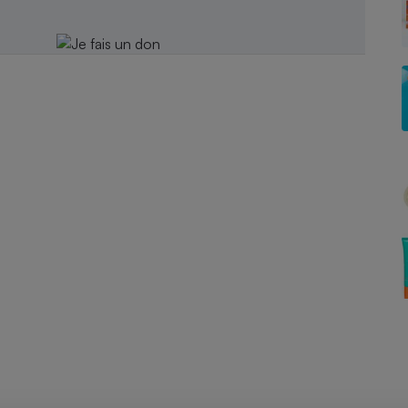
Électricité - Gaz
Appareil photo
numérique
Four encastrable
Lessive
Aspirateur