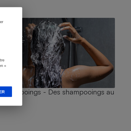
UIDE D'ACHAT
er
tre
en «
Shampooings - Des shampooings au
ER
poil !