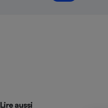
Radiateur électrique
Téléphone mobile -
Smartphone
Plaque de cuisson à
induction
Climatiseur -
Ventilateur
Antivirus
Climatiseur -
Ventilateur
Lire aussi