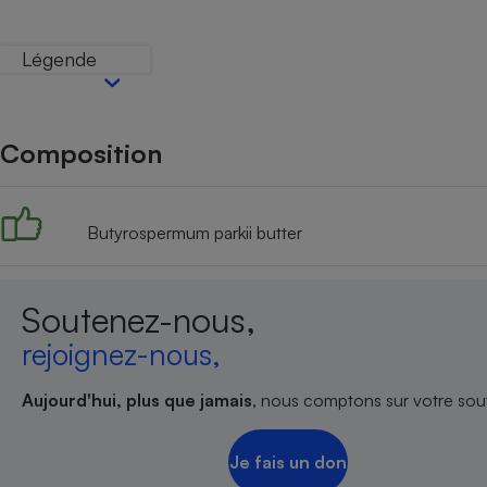
Internet
Légende
Gros électroménager
Téléphonie
Petit électroménager 
Complément
alimentaire
Composition
Mutuelle
Assurance emprunteu
Butyrospermum parkii butter
Matelas
Champa
boutei
Soutenez-nous,
Banque 
Téléviseur
rejoignez-nous,
Antimoustique
Lave-linge
Aujourd'hui, plus que jamais
, nous comptons sur votre sout
Je fais un don