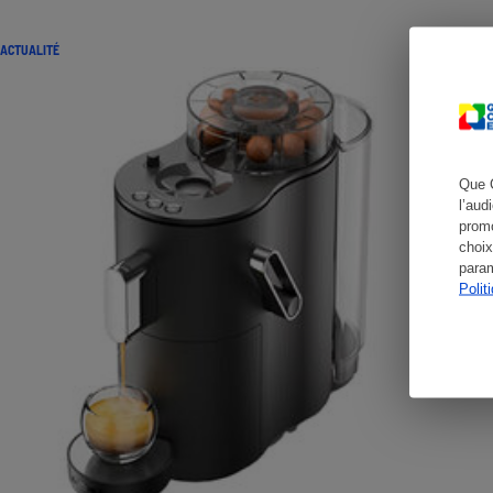
ACTUALITÉ
Cafetière à expresso
Que 
l’aud
promo
choix
param
Polit
Robot ménager