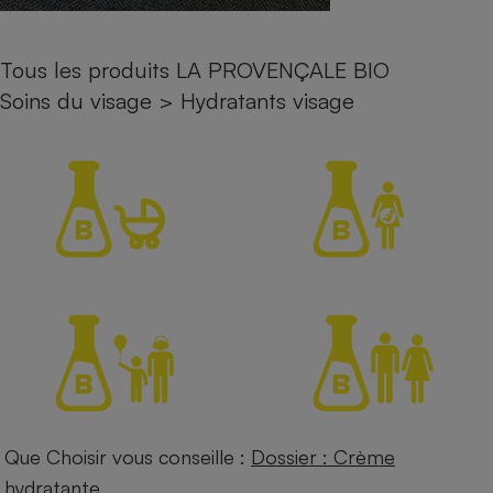
Petit électroménager - U
Complément
Tous les produits LA PROVENÇALE BIO
alimentaire
Mutuelle
Soins du visage
>
Hydratants visage
Assurance emprunteur
Matelas
Champagne
bouteille
Banque en 
Téléviseur
Antimoustique
Lave-linge
Radiateur électrique
Que Choisir vous conseille :
Dossier : Crème
hydratante