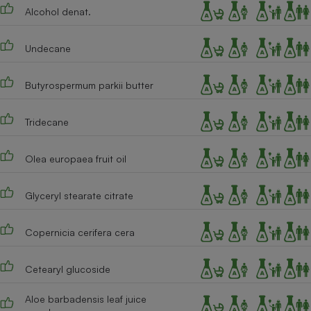
Alcohol denat.
Cafetière à expressos
Undecane
Butyrospermum parkii butter
Tridecane
Olea europaea fruit oil
Robot ménager
Glyceryl stearate citrate
Copernicia cerifera cera
Cetearyl glucoside
Aloe barbadensis leaf juice