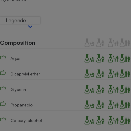
Téléphone mobile -
Smartphone
Plaque de cuisson à
induction
Légende
Composition
Climatiseur -
Ventilateur
Aqua
Antivirus
Dicaprylyl ether
Climatiseur -
Ventilateur
Glycerin
Propanediol
Cetearyl alcohol