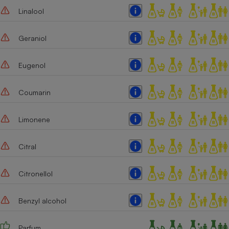
Linalool
Geraniol
Eugenol
Coumarin
Limonene
Citral
Citronellol
Benzyl alcohol
Parfum