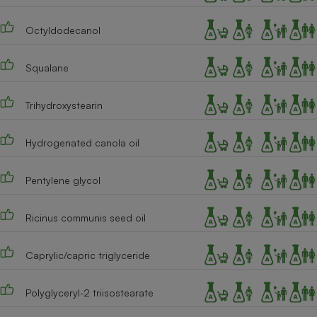
Téléphone mobile -
Smartphone
Octyldodecanol
Plaque de cuisson à
induction
Squalane
Climatiseur -
Trihydroxystearin
Ventilateur
Hydrogenated canola oil
Antivirus
Pentylene glycol
Climatiseur -
Ventilateur
Ricinus communis seed oil
Caprylic/capric triglyceride
Polyglyceryl-2 triisostearate