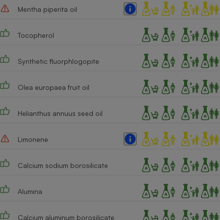
Mentha piperita oil
Cafetière à expressos
Tocopherol
Synthetic fluorphlogopite
Olea europaea fruit oil
Helianthus annuus seed oil
Robot ménager
Limonene
Calcium sodium borosilicate
Alumina
Calcium aluminum borosilicate