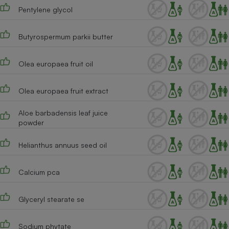
Pentylene glycol
Cafetière à expressos
Butyrospermum parkii butter
Olea europaea fruit oil
Olea europaea fruit extract
Aloe barbadensis leaf juice
Robot ménager
powder
Helianthus annuus seed oil
Calcium pca
Glyceryl stearate se
Sodium phytate