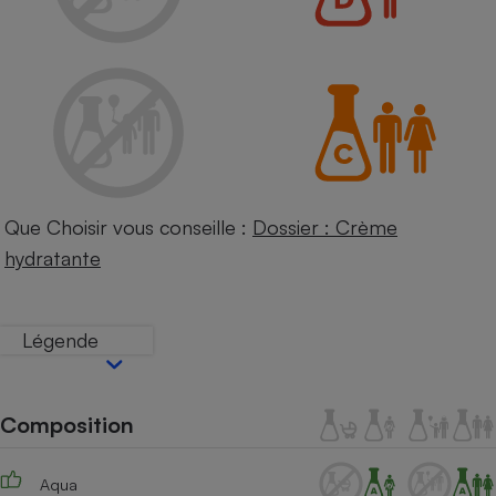
Petit électroménager - U
Complément
alimentaire
Mutuelle
Assurance emprunteur
Matelas
Champagne
Que Choisir vous conseille :
Dossier : Crème
bouteille
Banque en 
hydratante
Téléviseur
Antimoustique
Lave-linge
Légende
Composition
Radiateur électrique
Aqua