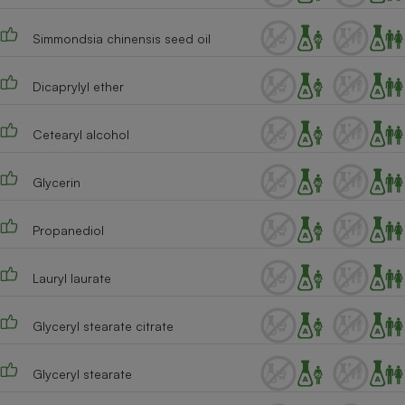
Téléphone mobile -
Smartphone
Simmondsia chinensis seed oil
Plaque de cuisson à
induction
Dicaprylyl ether
Climatiseur -
Cetearyl alcohol
Ventilateur
Glycerin
Antivirus
Propanediol
Climatiseur -
Ventilateur
Lauryl laurate
Glyceryl stearate citrate
Glyceryl stearate