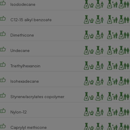
Téléphone mobile -
Isododecane
Smartphone
Plaque de cuisson à
induction
C12-15 alkyl benzoate
Dimethicone
Climatiseur -
Ventilateur
Undecane
Triethylhexanoin
Antivirus
Climatiseur -
Ventilateur
Isohexadecane
Styrene/acrylates copolymer
Nylon-12
Caprylyl methicone