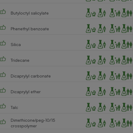
Cafetière à expressos
Butyloctyl salicylate
Phenethyl benzoate
Silica
Tridecane
Robot ménager
Dicaprylyl carbonate
Dicaprylyl ether
Talc
Dimethicone/peg-10/15
crosspolymer