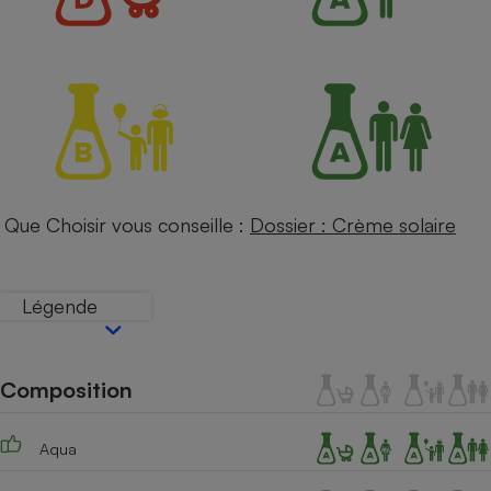
Petit électroménager - U
Complément
alimentaire
Mutuelle
Assurance emprunteur
Matelas
Champagne
Que Choisir vous conseille :
Dossier : Crème solaire
bouteille
Banque en 
Téléviseur
Légende
Antimoustique
Lave-linge
Composition
Radiateur électrique
Aqua