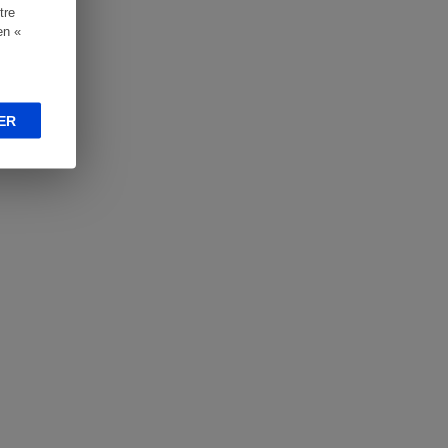
tre
en «
ER