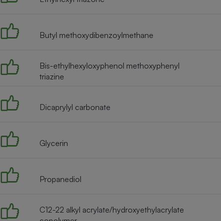
Radiateur électrique
Butyl methoxydibenzoylmethane
Téléphone mobile -
Smartphone
Plaque de cuisson à
induction
Bis-ethylhexyloxyphenol methoxyphenyl
triazine
Climatiseur -
Dicaprylyl carbonate
Ventilateur
Glycerin
Antivirus
Climatiseur -
Ventilateur
Propanediol
C12-22 alkyl acrylate/hydroxyethylacrylate
copolymer