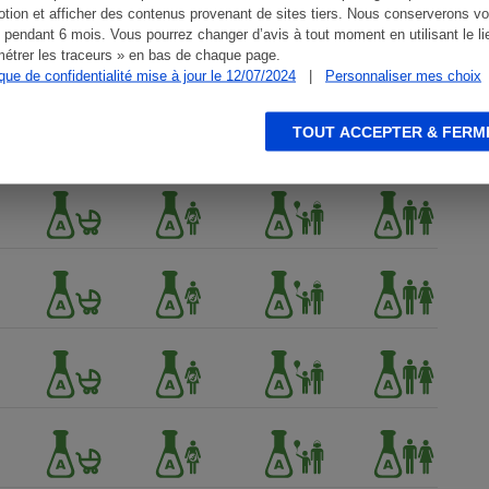
tion et afficher des contenus provenant de sites tiers. Nous conserverons vo
 pendant 6 mois. Vous pourrez changer d’avis à tout moment en utilisant le li
étrer les traceurs » en bas de chaque page.
ique de confidentialité mise à jour le 12/07/2024
|
Personnaliser mes choix
TOUT ACCEPTER & FERM