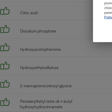
promo
choix
Citric acid
param
Polit
Disodium phosphate
Hydroxyacetophenone
Hydroxyethylcellulose
2-mercaptonicotinoyl glycine
Pentaerythrityl tetra-di-t-butyl
hydroxyhydrocinnamate