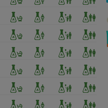
Électricité - Gaz
Appareil photo
numérique
Four encastrable
Lessive
Aspirateur