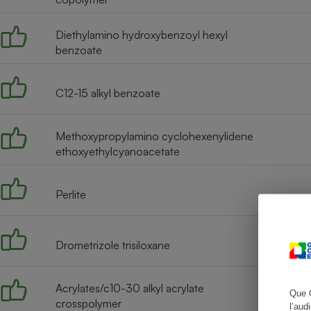
Diethylamino hydroxybenzoyl hexyl
benzoate
Cafetière à expresso
C12-15 alkyl benzoate
Methoxypropylamino cyclohexenylidene
ethoxyethylcyanoacetate
Perlite
Robot ménager
Drometrizole trisiloxane
Acrylates/c10-30 alkyl acrylate
Que 
crosspolymer
l’aud