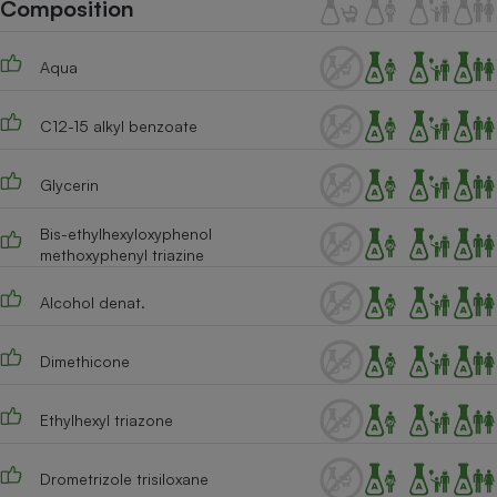
Composition
Téléphone mobile -
Smartphone
Plaque de cuisson à
induction
Aqua
C12-15 alkyl benzoate
Climatiseur -
Ventilateur
Glycerin
Bis-ethylhexyloxyphenol
Antivirus
methoxyphenyl triazine
Climatiseur -
Alcohol denat.
Ventilateur
Dimethicone
Ethylhexyl triazone
Drometrizole trisiloxane