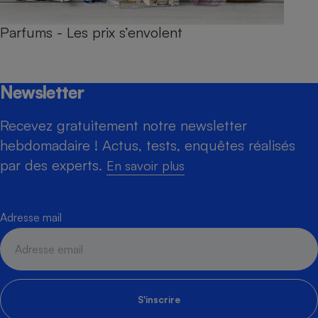
Parfums - Les prix s’envolent
Newsletter
Recevez gratuitement notre newsletter
hebdomadaire ! Actus, tests, enquêtes réalisés
par des experts.
En savoir plus
Adresse mail
S'inscrire