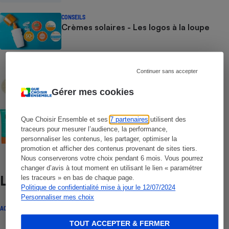
CONSEILS
Crèmes solaires - Les logos à la loupe
COMMENT NOUS TESTONS
Continuer sans accepter
Crèmes solaires - Le protocole
Gérer mes cookies
COMMENT NOUS TESTONS
Que Choisir Ensemble et ses
7 partenaires
utilisent des
Crèmes solaires visage - Le protocole
traceurs pour mesurer l’audience, la performance,
personnaliser les contenus, les partager, optimiser la
promotion et afficher des contenus provenant de sites tiers.
Nous conserverons votre choix pendant 6 mois. Vous pourrez
changer d’avis à tout moment en utilisant le lien « paramétrer
Lire aussi
les traceurs » en bas de chaque page.
Politique de confidentialité mise à jour le 12/07/2024
Personnaliser mes choix
ACTUALITÉ
TOUT ACCEPTER & FERMER