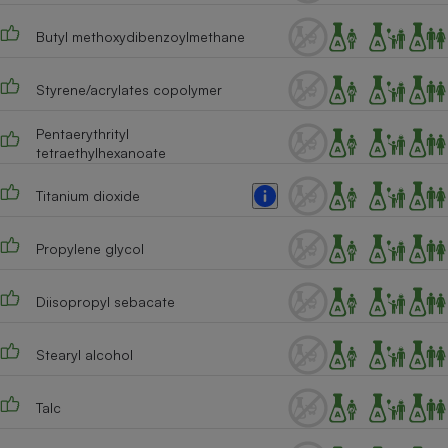
Cafetière à expressos
Butyl methoxydibenzoylmethane
Styrene/acrylates copolymer
Pentaerythrityl
tetraethylhexanoate
Titanium dioxide
Robot ménager
Propylene glycol
Diisopropyl sebacate
Stearyl alcohol
Talc