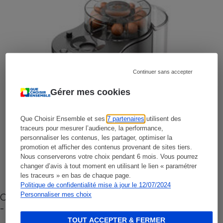
Continuer sans accepter
Gérer mes cookies
Que Choisir Ensemble et ses
7 partenaires
utilisent des
traceurs pour mesurer l’audience, la performance,
personnaliser les contenus, les partager, optimiser la
promotion et afficher des contenus provenant de sites tiers.
Nous conserverons votre choix pendant 6 mois. Vous pourrez
changer d’avis à tout moment en utilisant le lien « paramétrer
les traceurs » en bas de chaque page.
Politique de confidentialité mise à jour le 12/07/2024
Personnaliser mes choix
Cafetière à capsules zéro déchet CoffeeB (vidéo)
- Premières impressions
TOUT ACCEPTER & FERMER