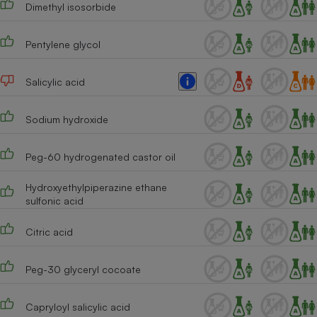
Dimethyl isosorbide
Cafetière à expressos
Pentylene glycol
Salicylic acid
Sodium hydroxide
Peg-60 hydrogenated castor oil
Robot ménager
Hydroxyethylpiperazine ethane
sulfonic acid
Citric acid
Peg-30 glyceryl cocoate
Capryloyl salicylic acid