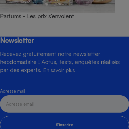
Parfums - Les prix s’envolent
Newsletter
Recevez gratuitement notre newsletter
hebdomadaire ! Actus, tests, enquêtes réalisés
par des experts.
En savoir plus
Adresse mail
S'inscrire