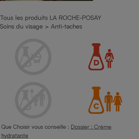
Petit électroménager - U
Complément
Tous les produits LA ROCHE-POSAY
alimentaire
Mutuelle
Soins du visage
>
Anti-taches
Assurance emprunteur
Matelas
Champagne
bouteille
Banque en 
Téléviseur
Antimoustique
Lave-linge
Radiateur électrique
Que Choisir vous conseille :
Dossier : Crème
hydratante