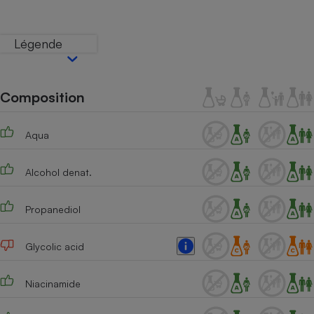
Téléphone mobile -
Smartphone
Plaque de cuisson à
Légende
induction
Composition
Climatiseur -
Ventilateur
Aqua
Antivirus
Alcohol denat.
Climatiseur -
Ventilateur
Propanediol
Glycolic acid
Niacinamide