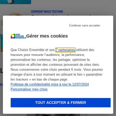
COMMENT NOUS TESTONS
Crèmes solaires - Le protocole
Continuer sans accepter
COMMENT NOUS TESTONS
Gérer mes cookies
Crèmes solaires visage - Le protocole
Que Choisir Ensemble et ses
7 partenaires
utilisent des
traceurs pour mesurer l’audience, la performance,
personnaliser les contenus, les partager, optimiser la
promotion et afficher des contenus provenant de sites tiers.
Lire aussi
Nous conserverons votre choix pendant 6 mois. Vous pourrez
changer d’avis à tout moment en utilisant le lien « paramétrer
les traceurs » en bas de chaque page.
Politique de confidentialité mise à jour le 12/07/2024
ACTUALITÉ
Personnaliser mes choix
TOUT ACCEPTER & FERMER