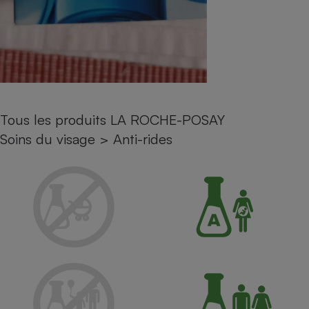
Petit électroménager - U
Complément
alimentaire
Mutuelle
Assurance emprunteur
Tous les produits LA ROCHE-POSAY
Matelas
Soins du visage
>
Anti-rides
Champagne
bouteille
Banque en 
Téléviseur
Antimoustique
Lave-linge
Radiateur électrique