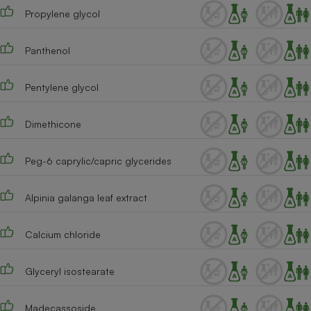
Propylene glycol
Cafetière à expressos
Panthenol
Pentylene glycol
Dimethicone
Peg-6 caprylic/capric glycerides
Robot ménager
Alpinia galanga leaf extract
Calcium chloride
Glyceryl isostearate
Madecassoside