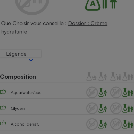
Téléphone mobile -
Smartphone
Plaque de cuisson à
induction
Que Choisir vous conseille :
Dossier : Crème
hydratante
Climatiseur -
Ventilateur
Légende
Antivirus
Composition
Climatiseur -
Ventilateur
Aqua/water/eau
Glycerin
Alcohol denat.