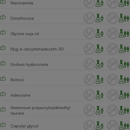
Niacinamide
Cafetière à expressos
Dimethicone
Glycine soja oil
Ppg-6-decyltetradeceth-30
Sodium hyaluronate
Robot ménager
Retinol
Adenosine
Ammonium polyacryloyldimethyl
taurate
Caprylyl glycol