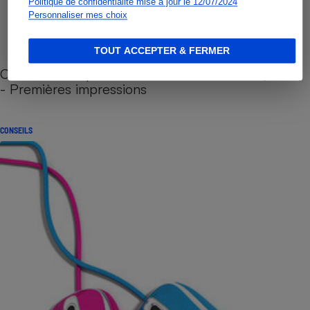
Politique de confidentialité mise à jour le 12/07/2024
Personnaliser mes choix
TOUT ACCEPTER & FERMER
Cafetière à capsules zéro déchet CoffeeB (vidéo)
- Premières impressions
CONSEILS