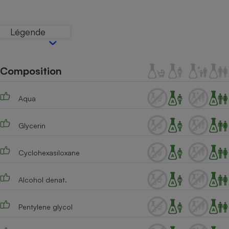
Téléphone mobile -
Smartphone
Plaque de cuisson à
Légende
induction
Composition
Climatiseur -
Ventilateur
Aqua
Antivirus
Glycerin
Climatiseur -
Ventilateur
Cyclohexasiloxane
Alcohol denat.
Pentylene glycol