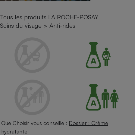
Petit électroménager - U
Complément
Tous les produits LA ROCHE-POSAY
alimentaire
Mutuelle
Soins du visage
>
Anti-rides
Assurance emprunteur
Matelas
Champagne
bouteille
Banque en 
Téléviseur
Antimoustique
Lave-linge
Radiateur électrique
Que Choisir vous conseille :
Dossier : Crème
hydratante